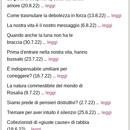
amore (20.8.22)
..
. leggi
Come trasmutare la debolezza in forza (13.8.22)
..
. leggi
La nostra vita è il nostro messaggio (6.8.22)
..
. leggi
Quando anche la luna non ha le
braccia (30.7.22)
..
. leggi
Prima d'entrare nella nostra vita, hanno
bussato (23.7.22)
..
. leggi
È indispensabile umiliare per
correggere? (16.7.22)
..
. leggi
La natura commestibile del mondo di
Rosalia (9.7.22)
..
. leggi
Siamo prede di pensieri distruttivi? (2.7.22)
..
. leggi
Tremare per aver intuito il silenzio (25.6.22)
..
. leggi
Collezionisti di «giuste cause» di rabbia
(18.6.22)
..
. leggi