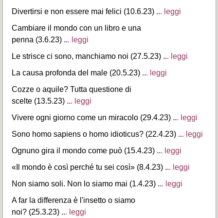
Divertirsi e non essere mai felici (10.6.23)
..
. leggi
Cambiare il mondo con un libro e una
penna (3.6.23)
..
. leggi
Le strisce ci sono, manchiamo noi (27.5.23)
..
. leggi
La causa profonda del male (20.5.23)
..
. leggi
Cozze o aquile? Tutta questione di
scelte (13.5.23)
..
. leggi
Vivere ogni giorno come un miracolo (29.4.23)
..
. leggi
Sono homo sapiens o homo idioticus? (22.4.23)
..
. leggi
Ognuno gira il mondo come può (15.4.23)
..
. leggi
«Il mondo è così perché tu sei così» (8.4.23)
..
. leggi
Non siamo soli. Non lo siamo mai (1.4.23)
..
. leggi
A far la differenza è l'insetto o siamo
noi? (25.3.23)
..
. leggi