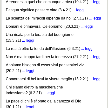
Arrendersi a quel che comunque arriva (10.4.21)
...
leggi
Pasqua significa passare oltre (3.4.21)
...
leggi
La scienza dei miracoli dipende da noi (27.3.21)
...
leggi
Domani è primavera. Celebriamo! (20.3.21)
...
leggi
Una risata per la terapia del buongiorno
(13.3.21)
...
leggi
La realtà oltre la tenda dell'illusione (6.3.21)
...
leggi
Non è mai troppo tardi per la tenerezza (27.2.21)
...
leggi
Abbiamo bisogno di esser visti per sentirci vivi
(20.2.21)
...
leggi
Contornarsi di bei fusti fa vivere meglio (13.2.21)
...
leggi
Chi siamo dietro la maschera che
indossiamo? (6.2.21)
...
leggi
La pace di chi è sfiorato dalla carezza di Dio
(30.1.21)
...
leggi