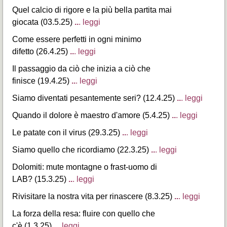
Quel calcio di rigore e la più bella partita mai
giocata (03.5.25)
..
. leggi
Come essere perfetti in ogni minimo
difetto (26.4.25)
..
. leggi
Il passaggio da ciò che inizia a ciò che
finisce (19.4.25)
..
. leggi
Siamo diventati pesantemente seri? (12.4.25)
..
. leggi
Quando il dolore è maestro d'amore (5.4.25)
..
. leggi
Le patate con il virus (29.3.25)
..
. leggi
Siamo quello che ricordiamo (22.3.25)
..
. leggi
Dolomiti: mute montagne o frast-uomo di
LAB? (15.3.25)
..
. leggi
Rivisitare la nostra vita per rinascere (8.3.25)
..
. leggi
La forza della resa: fluire con quello che
c'è (1.3.25)
..
. leggi