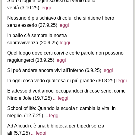
Siamo fogli e foglie scossi dal vento della
verità (3.10.25)
leggi
Nessuno è più schiavo di colui che si ritiene libero
senza esserlo (27.9.25)
leggi
In ballo c'è sempre la nostra
sopravvivenza (20.9.25)
leggi
Quel luogo dove certi corvi e certe parole non possono
raggiungerci (13.9.25)
leggi
Si può andare ancora vivi all'inferno (6.9.25)
leggi
In ogni cosa vedo qualcosa di più grande (30.8.25)
leggi
E adesso divertiamoci occupandoci di cose serie, come
Nino e Jole (19.7.25)
..
. leggi
School of life: Quando la scuola ti cambia la vita. In
meglio. (12.7.25)
..
. leggi
Ad Alicudi c'è una biblioteca per bipedi senza
ali (5.7.25)
..
. leggi