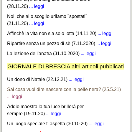
(28.11.20)
...
leggi
Noi, che allo scoglio urliamo "spostati"
(21.11.20)
...
leggi
Affinchè la vita non sia solo lotta (14.11.20)
...
leggi
Ripartire senza un pezzo di sè (7.11.2020)
...
leggi
La lezione dell'anatra (31.10.2020)
...
leggi
GIORNALE DI BRESCIA altri articoli pubblicati
Un dono di Natale (22.12.21)
... leggi
Sai cosa vuol dire nascere con la pelle nera? (25.5.21)
... leggi
Addio maestra la tua luce brillerà per
sempre (19.11.20)
...
leggi
Un luogo speciale ti aspetta (30.10.20)
...
leggi