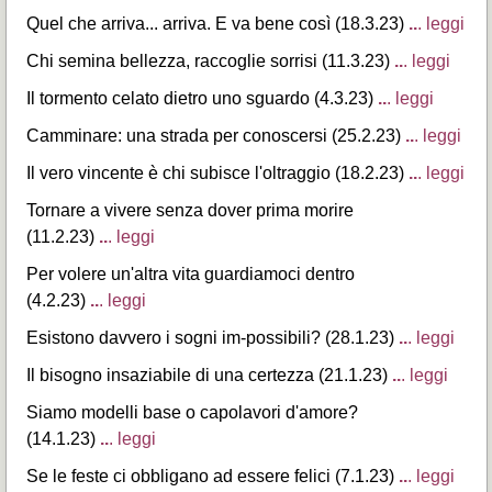
Quel che arriva... arriva. E va bene così (18.3.23)
..
. leggi
Chi semina bellezza, raccoglie sorrisi (11.3.23)
..
. leggi
Il tormento celato dietro uno sguardo (4.3.23)
..
. leggi
Camminare: una strada per conoscersi (25.2.23)
..
. leggi
Il vero vincente è chi subisce l'oltraggio (18.2.23)
..
. leggi
Tornare a vivere senza dover prima morire
(11.2.23)
..
. leggi
Per volere un'altra vita guardiamoci dentro
(4.2.23)
..
. leggi
Esistono davvero i sogni im-possibili? (28.1.23)
..
. leggi
Il bisogno insaziabile di una certezza (21.1.23)
..
. leggi
Siamo modelli base o capolavori d'amore?
(14.1.23)
..
. leggi
Se le feste ci obbligano ad essere felici (7.1.23)
..
. leggi