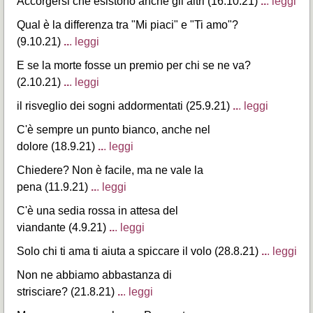
Accorgersi che esistono anche gli altri (16.10.21)
..
. leggi
Qual è la differenza tra "Mi piaci" e "Ti amo"?
(9.10.21)
..
. leggi
E se la morte fosse un premio per chi se ne va?
(2.10.21)
..
. leggi
il risveglio dei sogni addormentati (25.9.21)
..
. leggi
C'è sempre un punto bianco, anche nel
dolore (18.9.21)
..
. leggi
Chiedere? Non è facile, ma ne vale la
pena (11.9.21)
..
. leggi
C'è una sedia rossa in attesa del
viandante (4.9.21)
..
. leggi
Solo chi ti ama ti aiuta a spiccare il volo (28.8.21)
..
. leggi
Non ne abbiamo abbastanza di
strisciare? (21.8.21)
..
. leggi