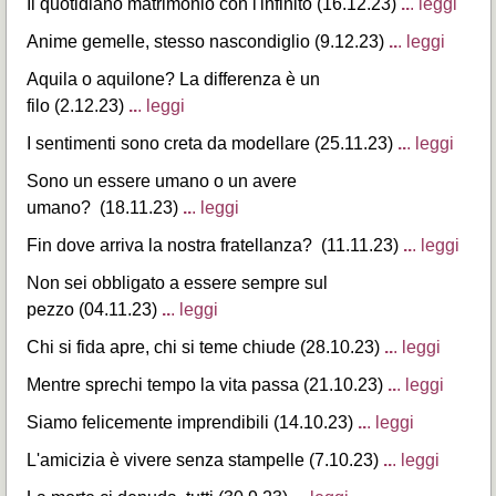
Il quotidiano matrimonio con l'infinito (16.12.23)
..
. leggi
Anime gemelle, stesso nascondiglio (9.12.23)
..
. leggi
Aquila o aquilone? La differenza è un
filo (2.12.23)
..
. leggi
I sentimenti sono creta da modellare (25.11.23)
..
. leggi
Sono un essere umano o un avere
umano? (18.11.23)
..
. leggi
Fin dove arriva la nostra fratellanza? (11.11.23)
..
. leggi
Non sei obbligato a essere sempre sul
pezzo (04.11.23)
..
. leggi
Chi si fida apre, chi si teme chiude (28.10.23)
..
. leggi
Mentre sprechi tempo la vita passa (21.10.23)
..
. leggi
Siamo felicemente imprendibili (14.10.23)
..
. leggi
L'amicizia è vivere senza stampelle (7.10.23)
..
. leggi