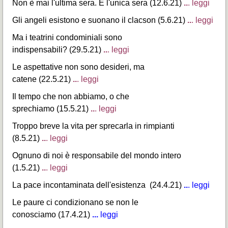
Non è mai l'ultima sera. È l'unica sera (12.6.21)
..
. leggi
Gli angeli esistono e suonano il clacson (5.6.21)
..
. leggi
Ma i teatrini condominiali sono
indispensabili? (29.5.21)
..
. leggi
Le aspettative non sono desideri, ma
catene (22.5.21)
..
. leggi
Il tempo che non abbiamo, o che
sprechiamo (15.5.21)
..
. leggi
Troppo breve la vita per sprecarla in rimpianti
(8.5.21)
..
. leggi
Ognuno di noi è responsabile del mondo intero
(1.5.21)
..
. leggi
La pace incontaminata dell'esistenza (24.4.21)
..
.
leggi
Le paure ci condizionano se non le
conosciamo (17.4.21)
...
leggi