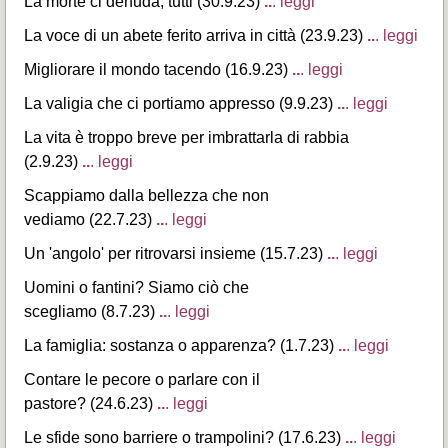
La morte ci denuda, tutti (30.9.23)
..
. leggi
La voce di un abete ferito arriva in città
(23.9.23)
..
. leggi
Migliorare il mondo tacendo (16.9.23)
..
. leggi
La valigia che ci portiamo appresso (9.9.23)
..
. leggi
La vita è troppo breve per imbrattarla di rabbia
(2.9.23)
..
. leggi
Scappiamo dalla bellezza che non
vediamo (22.7.23)
..
. leggi
Un 'angolo' per ritrovarsi insieme (15.7.23)
..
. leggi
Uomini o fantini? Siamo ciò che
scegliamo (8.7.23)
..
. leggi
La famiglia: sostanza o apparenza? (1.7.23)
..
. leggi
Contare le pecore o parlare con il
pastore? (24.6.23)
..
. leggi
Le sfide sono barriere o trampolini? (17.6.23)
..
. leggi