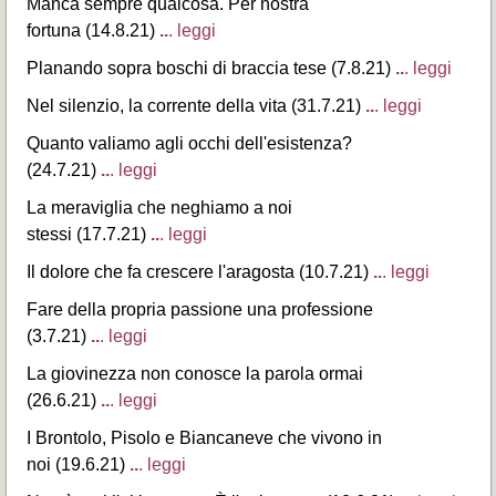
Manca sempre qualcosa. Per nostra
fortuna (14.8.21)
..
. leggi
Planando sopra boschi di braccia tese (7.8.21)
..
. leggi
Nel silenzio, la corrente della vita (31.7.21)
..
. leggi
Quanto valiamo agli occhi dell'esistenza?
(24.7.21)
..
. leggi
La meraviglia che neghiamo a noi
stessi (17.7.21)
..
. leggi
Il dolore che fa crescere l'aragosta (10.7.21)
..
. leggi
Fare della propria passione una professione
(3.7.21)
..
. leggi
La giovinezza non conosce la parola ormai
(26.6.21)
..
. leggi
I Brontolo, Pisolo e Biancaneve che vivono in
noi (19.6.21)
..
. leggi