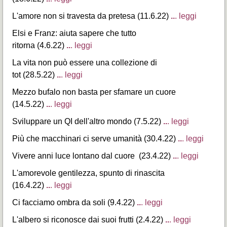
L'amore non si travesta da pretesa (11.6.22)
..
. leggi
Elsi e Franz: aiuta sapere che tutto
ritorna (4.6.22)
..
. leggi
La vita non può essere una collezione di
tot (28.5.22)
..
. leggi
Mezzo bufalo non basta per sfamare un cuore
(14.5.22)
..
. leggi
Sviluppare un QI dell'altro mondo (7.5.22)
..
. leggi
Più che macchinari ci serve umanità (30.4.22)
..
. leggi
Vivere anni luce lontano dal cuore (23.4.22)
..
. leggi
L'amorevole gentilezza, spunto di rinascita
(16.4.22)
..
. leggi
Ci facciamo ombra da soli (9.4.22)
..
. leggi
L'albero si riconosce dai suoi frutti (2.4.22)
..
. leggi