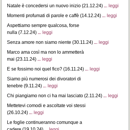
Natale è concedersi un nuovo inizio (21.12.24)
..
. leggi
Momenti profumati di parole e caffè (14.12.24)
..
. leggi
Aspettiamo sempre qualcosa, forse
nulla (7.12.24)
..
. leggi
Senza amore non siamo niente (30.11.24)
..
. leggi
Marco ama così ma non lo ammetterà
mai (23.11.24)
..
. leggi
E se fossimo noi quel fico? (16.11.24)
..
. leggi
Siamo più numerosi dei divoratori di
tenebre (9.11.24)
..
. leggi
Chi piangiamo non ci ha mai lasciato (2.11.24)
..
. leggi
Mettetevi comodi e ascoltate voi stessi
(26.10.24)
..
. leggi
Le foglie continueranno comunque a
cadere (19.10.24)
..
. leggi