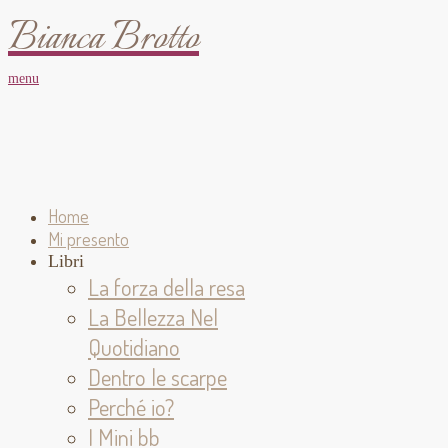
Bianca Brotto
menu
Home
Mi presento
Libri
La forza della resa
La Bellezza Nel
Quotidiano
Dentro le scarpe
Perché io?
I Mini bb