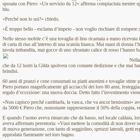
sposata con Piero: «Un servizio da 12» afferma compiaciuta mentre spo
blu.
«Perché non lo usi?» chiedo.
«È troppo bello - esclama d’impeto - non voglio rischiare di rompere 
Nello stesso mobile c’è una tovaglia di lino ricamata a mano ricevuta i
di carta di riso all’interno di una scatola bianca. Mai mani di donna l’
tavola imbandita, mai gocce di uno sfrontato calice di rosso l’hanno ba
Nella 
che da 12 lustri la Gilda spolvera con costante dedizione e che mai ha
brindisi.
60 anni di pranzi e cene consumati su piatti anonimi e tovaglie stinte
Piero portano magnificamente gli acciacchi dei loro 80 anni, festegg
regalo d’eccezione: una nuova doccia. Detto fatto l’investimento viene
«Non capisco perché cambiarla, la vasca, che va ancor benissimo» a
da 5000 € Piero che, nonostante rappresentasse il 50% della coppia, e
E quando l’uomo aveva rimarcato che da basso, nel locale caldaia, lor
aveva affermato perentoria: «Vuoi mettere la comodità di non dover sc
di nuova generazione, con tanto di seggiolino, spruzzi laterali, getti re
approdata fiammante nel loro bagno.