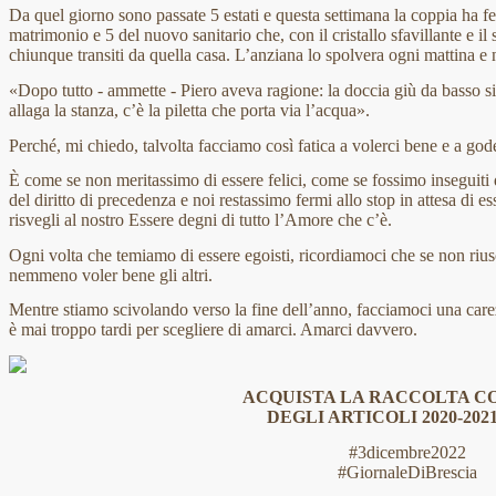
Da quel giorno sono passate 5 estati e questa settimana la coppia ha fe
matrimonio e 5 del nuovo sanitario che, con il cristallo sfavillante e i
chiunque transiti da quella casa. L’anziana lo spolvera ogni mattina e
«Dopo tutto - ammette - Piero aveva ragione: la doccia giù da basso s
allaga la stanza, c’è la piletta che porta via l’acqua».
Perché, mi chiedo, talvolta facciamo così fatica a volerci bene e a go
È come se non meritassimo di essere felici, come se fossimo inseguiti d
del diritto di precedenza e noi restassimo fermi allo stop in attesa di 
risvegli al nostro Essere degni di tutto l’Amore che c’è.
Ogni volta che temiamo di essere egoisti, ricordiamoci che se non riu
nemmeno voler bene gli altri.
Mentre stiamo scivolando verso la fine dell’anno, facciamoci una car
è mai troppo tardi per scegliere di amarci. Amarci davvero.
ACQUISTA LA RACCOLTA 
DEGLI ARTICOLI 2020-202
#3dicembre2022
#GiornaleDiBrescia