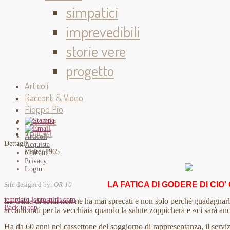
simpatici
imprevedibili
storie vere
progetto
Articoli
Racconti & Video
Pioppo Pio
Interviste
Podcast
Articoli
Dettagli
Acquista
Visite: 1965
Contatti
Privacy
Login
LA FATICA DI GODERE DI CIO'
Site designed by:
OR-10
template-joomspirit.com
La Gilda di soldi non ne ha mai sprecati e non solo perché guadagnarl
Back to top
accantonati per la vecchiaia quando la salute zoppicherà e «ci sarà anc
Ha da 60 anni nel cassettone del soggiorno di rappresentanza, il serviz