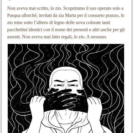
Non aveva mai scritto, lo zio. Scoprimmo il suo operato solo a
Pasqua allorché, invitati da zia Marta per il consueto pranzo, lo
zio mise sotto l’albero di legno delle uova colorate tanti
pacchettini identici con il nome dei presenti e altri anche per gli
assenti. Non aveva mai fatto regali, lo zio. A nessuno.