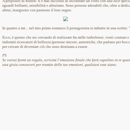
A proposito di Ruben: ti è mai successo di incontrare un volto con una luce speci
sguardi brillanti, sensibilità e altruismo. Sono persone adorabili che, oltre a dedi
altrui, inseguono con passione il loro sogno.
In quanto a me... n
el mio primo romanzo il protagonista si imbatte in una scritta: 
Ecco, è questo che sto cercando di realizzare fra mille turbolenze, venti contrari e
indomiti ricercatori di bellezza (persone sincere, autentiche, che parlano per bocc
per cercare di diventare ciò che sono destinata a essere.
PS
Se vorrai farmi un regalo, scrivimi l’emozione finale che farà capolino in te qua
una gioia conoscerti per tramite delle tue emozioni, qualsiasi esse siano.