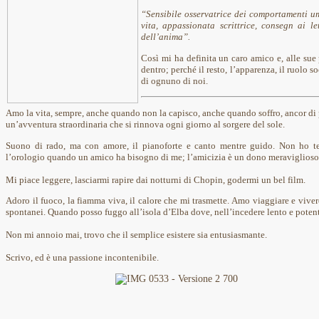
“Sensibile osservatrice dei comportamenti uma
vita, appassionata scrittrice, consegn ai le
dell’anima”.
Così mi ha definita un caro amico e, alle sue 
dentro; perché il resto, l’apparenza, il ruolo s
di ognuno di noi.
Amo la vita, sempre, anche quando non la capisco, anche quando soffro, ancor di 
un’avventura straordinaria che si rinnova ogni giorno al sorgere del sole.
Suono di rado, ma con amore, il pianoforte e canto mentre guido. Non ho te
l’orologio quando un amico ha bisogno di me; l’amicizia è un dono meraviglioso c
Mi piace leggere, lasciarmi rapire dai notturni di Chopin, godermi un bel film.
Adoro il fuoco, la fiamma viva, il calore che mi trasmette. Amo viaggiare e vivere
spontanei. Quando posso fuggo all’isola d’Elba dove, nell’incedere lento e potent
Non mi annoio mai, trovo che il semplice esistere sia entusiasmante.
Scrivo, ed è una passione incontenibile.