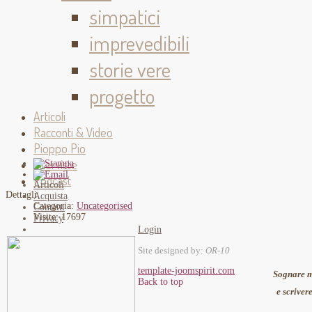
simpatici
imprevedibili
storie vere
progetto
Articoli
Racconti & Video
Pioppo Pio
Interviste
Podcast
Articoli
Dettagli
Acquista
Categoria:
Uncategorised
Contatti
Visite: 17697
Privacy
Login
Site designed by:
OR-10
template-joomspirit.com
Sognare mi
Back to top
e scriver