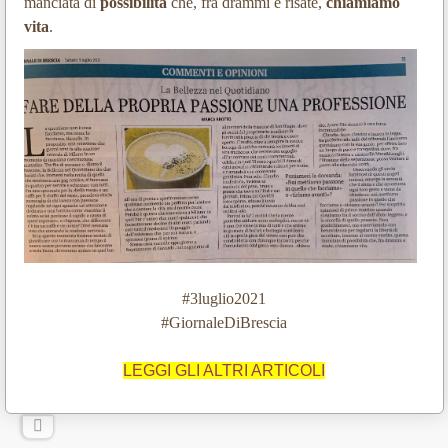
manciata di
possibilità
che, fra drammi e risate,
chiamiamo
vita
.
#3luglio2021
#GiornaleDiBrescia
LEGGI GLI ALTRI ARTICOLI