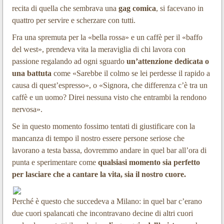
recita di quella che sembrava una
gag comica
, si facevano in
quattro per servire e scherzare con tutti.
Fra una spremuta per la «bella rossa» e un caffè per il «baffo
del west», prendeva vita la meraviglia di chi lavora con
passione regalando ad ogni sguardo
un’attenzione dedicata o
una battuta
come «Sarebbe il colmo se lei perdesse il rapido a
causa di quest’espresso», o «Signora, che differenza c’è tra un
caffè e un uomo? Direi nessuna visto che entrambi la rendono
nervosa».
Se in questo momento fossimo tentati di giustificare con la
mancanza di tempo il nostro essere persone seriose che
lavorano a testa bassa, dovremmo andare in quel bar all’ora di
punta e sperimentare come
qualsiasi momento sia perfetto
per lasciare che a cantare la vita, sia il nostro cuore.
Perché è questo che succedeva a Milano: in quel bar c’erano
due cuori spalancati che incontravano decine di altri cuori