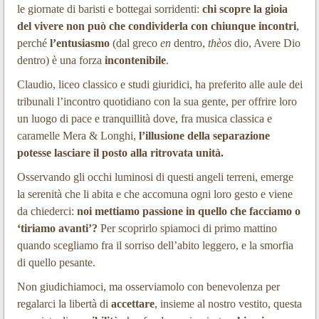
le giornate di baristi e bottegai sorridenti:
chi scopre la gioia
del vivere non può che condividerla con chiunque incontri
,
perché
l’entusiasmo
(dal greco
en
dentro,
thèos
dio, Avere Dio
dentro) è una forza
incontenibile
.
Claudio, liceo classico e studi giuridici, ha preferito alle aule dei
tribunali l’incontro quotidiano con la sua gente, per offrire loro
un luogo di pace e tranquillità dove, fra musica classica e
caramelle Mera & Longhi,
l’illusione della separazione
potesse lasciare il posto alla ritrovata unità.
Osservando gli occhi luminosi di questi angeli terreni, emerge
la serenità che li abita e che accomuna ogni loro gesto e viene
da chiederci:
noi mettiamo passione in quello che facciamo o
‘tiriamo avanti’?
Per scoprirlo spiamoci di primo mattino
quando scegliamo fra il sorriso dell’abito leggero, e la smorfia
di quello pesante.
Non giudichiamoci, ma osserviamolo con benevolenza per
regalarci la libertà di
accettare
, insieme al nostro vestito, questa