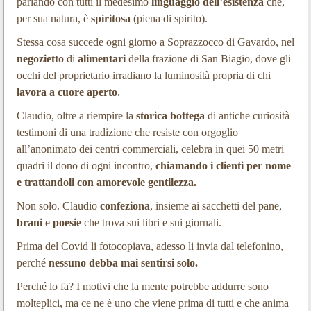
parlando con tutti il medesimo
linguaggio
dell’esistenza
che,
per sua natura, è
spiritosa
(piena di spirito).
Stessa cosa succede ogni giorno a Soprazzocco di Gavardo, nel
negozietto
di
alimentari
della frazione di San Biagio, dove gli
occhi del proprietario irradiano la luminosità propria di chi
lavora a cuore aperto
.
Claudio, oltre a riempire la
storica bottega
di antiche curiosità
testimoni di una tradizione che resiste con orgoglio
all’anonimato dei centri commerciali, celebra in quei 50 metri
quadri il dono di ogni incontro,
chiamando i clienti per nome
e trattandoli con amorevole gentilezza.
Non solo. Claudio
confeziona
, insieme ai sacchetti del pane,
brani
e
poesie
che trova sui libri e sui giornali.
Prima del Covid li fotocopiava, adesso li invia dal telefonino,
perché
nessuno debba mai sentirsi solo.
Perché lo fa? I motivi che la mente potrebbe addurre sono
molteplici, ma ce ne è uno che viene prima di tutti e che anima