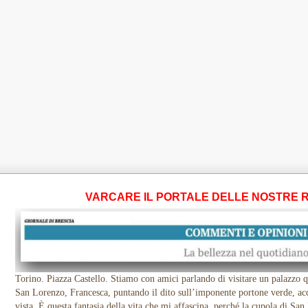
VARCARE IL PORTALE DELLE NOSTRE 
Torino. Piazza Castello. Stiamo con amici parlando di visitare un palazzo qu
San Lorenzo, Francesca, puntando il dito sull’imponente portone verde, ac
vista. È questa fantasia della vita che mi affascina, perché la cupola di Sa