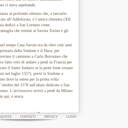
oso ci stava aspettando.
iazza al profondo silenzio che, a lasciarlo
ato all’Addolorata, è l’antica chiesetta (XII
voia dedicò a San Lorenzo come
attaglia che restituì ai Savoia Torino e gli
uel tempo Casa Savoia era da oltre cent’anni
prietaria della Sindone e il Duca, per
reviare il cammino a Carlo Borromeo che
va fatto voto di andare a piedi in Francia per
rare il Santo Sudario se la peste fosse cessata
ssò nel luglio 1557), portò la Sindone a
ino dove la ostese per la prima volta
l’ottobre del 1578 sull'altare dedicato a San
enzo. L'arcivescovo arrivò a piedi da Milano
in qui, è storia.
niamo ai giorni nostri. Per organizzare
QUISTA
CONTATTI
PRIVACY
LOGIN
sposizione del Sacro Lenzuolo viene chiesta la
laborazione di alcune guide volontarie ed è