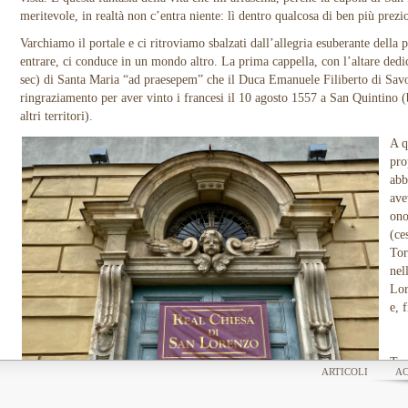
meritevole, in realtà non c’entra niente: lì dentro qualcosa di ben più prezi
Varchiamo il portale e ci ritroviamo sbalzati dall’allegria esuberante della p
entrare, ci conduce in un mondo altro. La prima cappella, con l’altare dedic
sec) di Santa Maria “ad praesepem” che il Duca Emanuele Filiberto di Sa
ringraziamento per aver vinto i francesi il 10 agosto 1557 a San Quintino (b
altri territori).
A q
pro
abb
ave
ono
(ce
Tor
nel
Lor
e, f
Tor
ARTICOLI
AC
l’e
col