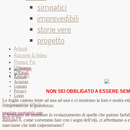
simpatici
imprevedibili
storie vere
progetto
Articoli
Racconti & Video
Pioppo Pio
Interviste
Podcast
Articoli
Acquista
Contatti
NON SEI OBBLIGATO A ESSERE SE
Privacy
Login
Le foglie cadono lente ad una ad una e ci mostrano la loro e nostra et
Site designed by:
OR-10
comprenderne la grandezza;
template-joomspirit.com
ci fermiamo ad ammirare lo svolazzamento di quelle che paiono farfall
Back to top
danzano o, come vorremmo fare con i segni dell’età, ci affrettiamo a
marciume che tutti calpesteranno?