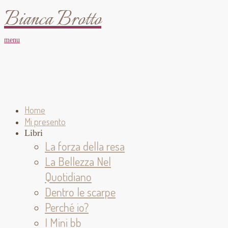
Bianca Brotto
menu
Home
Mi presento
Libri
La forza della resa
La Bellezza Nel
Quotidiano
Dentro le scarpe
Perché io?
I Mini bb