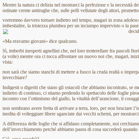
Mentre la natura ci delizia nel mostrarci la perfezione e la necessità d
ostinate creme antirughe che, sulle pelli vellutate degli attori, promet
vorremmo davvero tornare indietro nel tempo, magari in zona adolesce
imbestialire, la tristezza plumbea per un inciampo imprevisto o la pau
decid
«Ma eravamo giovani« dice qualcuno.
Sì, imberbi inesperti agnellini che, nel loro trotterellare fra pascoli fior
(a volte) mentre ora ci tocca affrontare un nuovo noi che, magari, ini
vista:
non sarà che siamo stanchi di mettere a fuoco la cruda realtà o imprepa
invecchiare?
Indigesti o digeriti che siano gli ostacoli che abbiamo incontrato, se me
indietro di continuo, ci stiamo perdendo lo spettacolo delle foglie pir
incontro con l’ottimismo del giallo, la vitalità dell’arancione, il coragg
non sembrano avere fretta di arrivare a terra, loro, per non bruciare l’i
inedita di volteggiare libere sganciate dai vecchi schemi, per mostrarci
A differenza delle foglie che si affidano completamente, noi cerchiamo 
dell’invecchiamento perché abbiamo paura di cosa succederà quando 
Già, cosa accadrà?