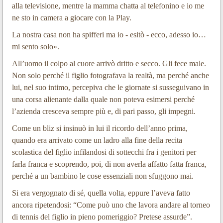
alla televisione, mentre la mamma chatta al telefonino e io me
ne sto in camera a giocare con la Play.
La nostra casa non ha spifferi ma io - esitò - ecco, adesso io…
mi sento solo».
All’uomo il colpo al cuore arrivò dritto e secco. Gli fece male.
Non solo perché il figlio fotografava la realtà, ma perché anche
lui, nel suo intimo, percepiva che le giornate si susseguivano in
una corsa alienante dalla quale non poteva esimersi perché
l’azienda cresceva sempre più e, di pari passo, gli impegni.
Come un bliz si insinuò in lui il ricordo dell’anno prima,
quando era arrivato come un ladro alla fine della recita
scolastica del figlio infilandosi di sottecchi fra i genitori per
farla franca e scoprendo, poi, di non averla affatto fatta franca,
perché a un bambino le cose essenziali non sfuggono mai.
Si era vergognato di sé, quella volta, eppure l’aveva fatto
ancora ripetendosi: “Come può uno che lavora andare al torneo
di tennis del figlio in pieno pomeriggio? Pretese assurde”.