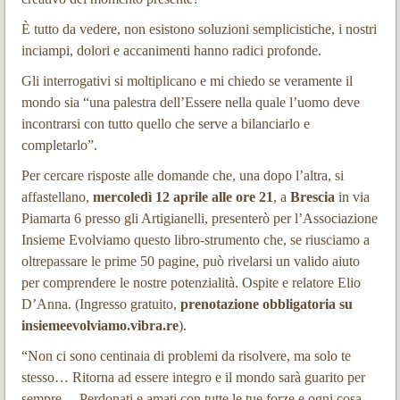
È tutto da vedere, non esistono soluzioni semplicistiche, i nostri
inciampi, dolori e accanimenti hanno radici profonde.
Gli interrogativi si moltiplicano e mi chiedo se veramente il
mondo sia “una palestra dell’Essere nella quale l’uomo deve
incontrarsi con tutto quello che serve a bilanciarlo e
completarlo”.
Per cercare risposte alle domande che, una dopo l’altra, si
affastellano,
mercoledì 12 aprile alle ore 21
, a
Brescia
in via
Piamarta 6 presso gli Artigianelli, presenterò per l’Associazione
Insieme Evolviamo questo libro-strumento che
, se riusciamo a
oltrepassare le prime 50 pagine, può rivelarsi un valido aiuto
per comprendere le nostre potenzialità. Ospite e relatore Elio
D’Anna. (Ingresso gratuito,
prenotazione obbligatoria su
insiemeevolviamo.vibra.re
).
“Non ci sono centinaia di problemi da risolvere, ma solo te
stesso… Ritorna ad essere integro e il mondo sarà guarito per
sempre… Perdonati e amati con tutte le tue forze e ogni cosa