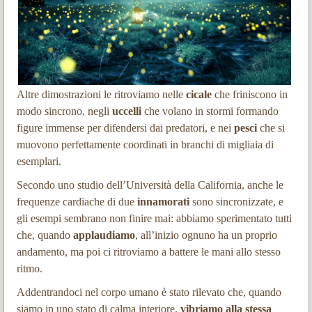
Altre dimostrazioni le ritroviamo nelle
cicale
che friniscono in
modo sincrono, negli
uccelli
che volano in stormi formando
figure immense per difendersi dai predatori, e nei
pesci
che si
muovono perfettamente coordinati in branchi di migliaia di
esemplari.
Secondo uno studio dell’Università della California, anche le
frequenze cardiache di due
innamorati
sono sincronizzate, e
gli esempi sembrano non finire mai: abbiamo sperimentato tutti
che, quando
applaudiamo
, all’inizio ognuno ha un proprio
andamento, ma poi ci ritroviamo a battere le mani allo stesso
ritmo.
Addentrandoci nel corpo umano è stato rilevato che, quando
siamo in uno stato di calma interiore,
vibriamo alla stessa