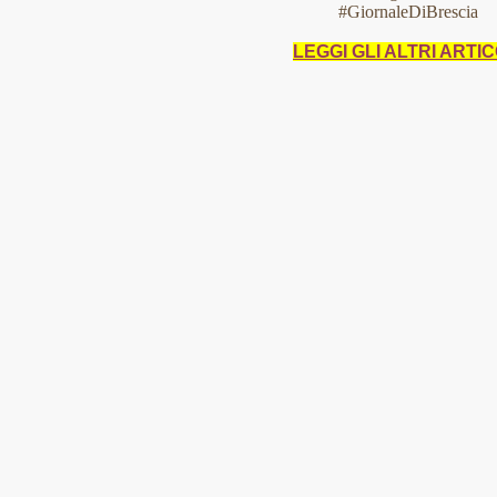
#GiornaleDiBrescia
LEGGI GLI ALTRI ARTIC