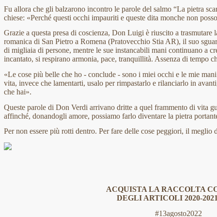
Fu allora che gli balzarono incontro le parole del salmo “La pietra scar
chiese: «Perché questi occhi impauriti e queste dita monche non poss
Grazie a questa presa di coscienza, Don Luigi è riuscito a trasmutare l
romanica di San Pietro a Romena (Pratovecchio Stia AR), il suo sguard
di migliaia di persone, mentre le sue instancabili mani continuano a c
incantato, si respirano armonia, pace, tranquillità. Assenza di tempo c
«Le cose più belle che ho - conclude - sono i miei occhi e le mie mani 
vita, invece che lamentarti, usalo per rimpastarlo e rilanciarlo in avant
che hai».
Queste parole di Don Verdi arrivano dritte a quel frammento di vita gu
affinché, donandogli amore, possiamo farlo diventare la pietra portante 
Per non essere più rotti dentro. Per fare delle cose peggiori, il meglio di
ACQUISTA LA RACCOLTA 
DEGLI ARTICOLI 2020-202
#13agosto2022