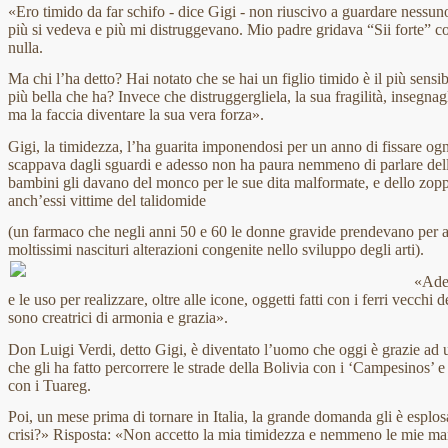
«Ero timido da far schifo - dice Gigi - non riuscivo a guardare nessun
più si vedeva e più mi distruggevano. Mio padre gridava “Sii forte” 
nulla.
Ma chi l’ha detto? Hai notato che se hai un figlio timido è il più sensib
più bella che ha? Invece che distruggergliela, la sua fragilità, insegnag
ma la faccia diventare la sua vera forza».
Gigi, la timidezza, l’ha guarita imponendosi per un anno di fissare o
scappava dagli sguardi e adesso non ha paura nemmeno di parlare dell
bambini gli davano del monco per le sue dita malformate, e dello zoppo
anch’essi vittime del talidomide
(un farmaco che negli anni 50 e 60 le donne gravide prendevano per al
moltissimi nascituri alterazioni congenite nello sviluppo degli arti).
«Ades
e le uso per realizzare, oltre alle icone, oggetti fatti con i ferri vecchi
sono creatrici di armonia e grazia».
Don Luigi Verdi, detto Gigi, è diventato l’uomo che oggi è grazie ad u
che gli ha fatto percorrere le strade della Bolivia con i ‘Campesinos’ e
con i Tuareg.
Poi, un mese prima di tornare in Italia, la grande domanda gli è esplo
crisi?» Risposta: «Non accetto la mia timidezza e nemmeno le mie ma