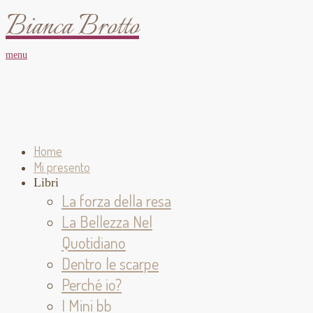
Bianca Brotto
menu
Home
Mi presento
Libri
La forza della resa
La Bellezza Nel
Quotidiano
Dentro le scarpe
Perché io?
I Mini bb