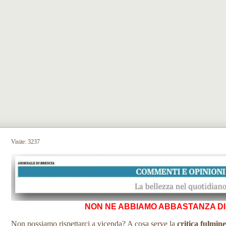
Visite: 3237
NON NE ABBIAMO ABBASTANZA DI
Non possiamo rispettarci a vicenda? A cosa serve la
critica fulmin