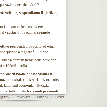
eparazione rende deboli
?
n offendiamo,
sospendiamo il giudizio
,
 il nostro e altrui malessere
n si vaccina o si vaccina,
creando
vettive personali
provocano ad ogni
cede quando a regnare è l’unione.
i altri 56 comuni trema nella notte con
ti e 100mila sfollati.
parole di Paola, che ha vissuto il
ma, sono sbalorditive
: «Lutti, malattie,
igi, fallimenti economici, divorzi…,
iamo tutti i nostri
terremoti personali
ché la vita, prima o poi, scuote le nostre
QUISTA
CONTATTI
PRIVACY
LOGIN
urezze scaraventandoci in uno stato di