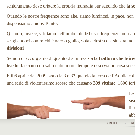
schieramento deve erigere la propria muraglia pur sapendo che
la s
Quando le nostre frequenze sono alte, siamo luminosi, in pace, no
dispensiamo amore. Punto.
Quando, invece, vibriamo nell’ombra delle basse frequenze, nutriamo
scagliandoci contro chi è nero o giallo, vota a destra o a sinistra, no
divisioni
.
Se non ci accorgiamo di quanto distruttiva sia
la frattura che le in
livello, facciamo un salto indietro nel tempo e osserviamo cosa suc
È il 6 aprile del 2009, sono le 3 e 32 quando la terra dell’Aquila e d
una serie di violentissime scosse che causano
309 vittime
, 1600 feri
Le 
sis
lit
abb
per
ARTICOLI
AC
sic