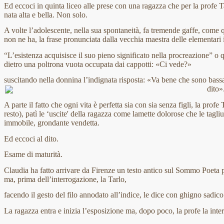
Ed eccoci in quinta liceo alle prese con una ragazza che per la profe T
nata alta e bella. Non solo.
A volte l’adolescente, nella sua spontaneità, fa tremende gaffe, come qu
non ne ha, la frase pronunciata dalla vecchia maestra delle elementari
“L’esistenza acquisisce il suo pieno significato nella procreazione” o q
dietro una poltrona vuota occupata dai cappotti:
«Ci vede?»
suscitando nella donnina l’indignata risposta: «Va bene che sono bas
dito»
A parte il fatto che ogni vita è perfetta sia con sia senza figli, la profe
resto), patì le ‘uscite' della ragazza come lamette dolorose che le tagli
immobile, grondante vendetta.
Ed eccoci al dito.
Esame di maturità.
Claudia ha fatto arrivare da Firenze un testo antico sul Sommo Poeta per
ma, prima dell’interrogazione, la Tarlo,
facendo il gesto del filo annodato all’indice, le dice con ghigno sadico:
La ragazza entra e inizia l’esposizione ma, dopo poco, la profe la int