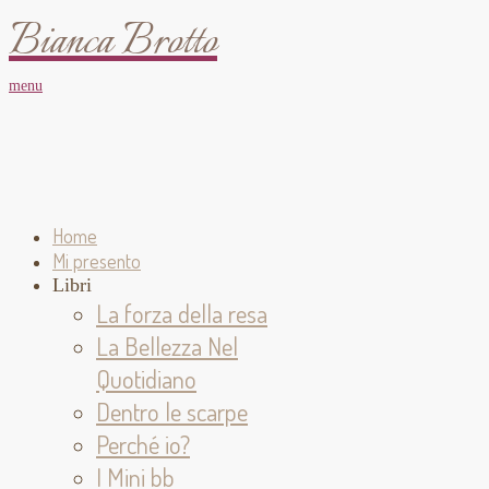
Bianca Brotto
menu
Home
Mi presento
Libri
La forza della resa
La Bellezza Nel
Quotidiano
Dentro le scarpe
Perché io?
I Mini bb