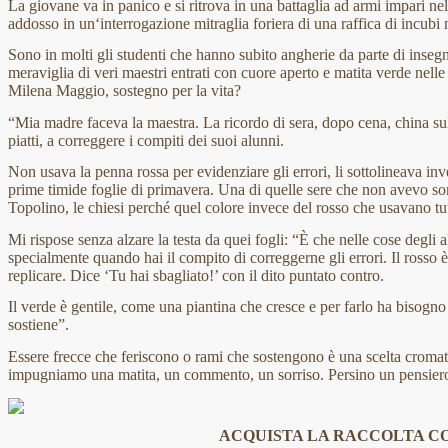
La giovane va in panico e si ritrova in una battaglia ad armi impari nel
addosso in un‘interrogazione mitraglia foriera di una raffica di incubi 
Sono in molti gli studenti che hanno subito angherie da parte di insegna
meraviglia di veri maestri entrati con cuore aperto e matita verde nelle
Milena Maggio, sostegno per la vita?
“Mia madre faceva la maestra. La ricordo di sera, dopo cena, china su
piatti, a correggere i compiti dei suoi alunni.
Non usava la penna rossa per evidenziare gli errori, li sottolineava in
prime timide foglie di primavera. Una di quelle sere che non avevo so
Topolino, le chiesi perché quel colore invece del rosso che usavano tutt
Mi rispose senza alzare la testa da quei fogli: “È che nelle cose degli al
specialmente quando hai il compito di correggerne gli errori. Il rosso 
replicare. Dice ‘Tu hai sbagliato!’ con il dito puntato contro.
Il verde è gentile, come una piantina che cresce e per farlo ha bisogno
sostiene”.
Essere frecce che feriscono o rami che sostengono è una scelta cromat
impugniamo una matita, un commento, un sorriso. Persino un pensier
ACQUISTA LA RACCOLTA 