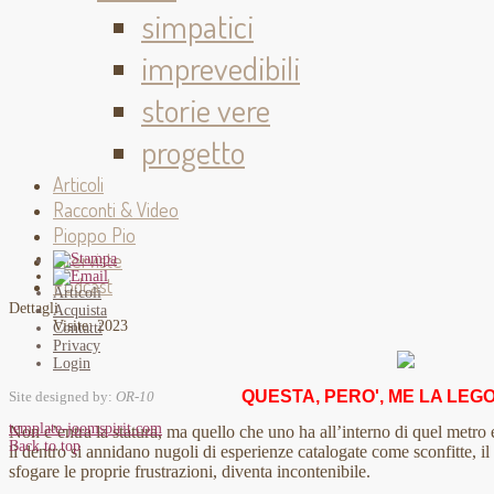
simpatici
imprevedibili
storie vere
progetto
Articoli
Racconti & Video
Pioppo Pio
Interviste
Podcast
Articoli
Dettagli
Acquista
Visite: 2023
Contatti
Privacy
Login
QUESTA, PERO', ME LA LEGO
Site designed by:
OR-10
template-joomspirit.com
Non c’entra la statura, ma quello che uno ha all’interno di quel metro
Back to top
lì dentro si annidano nugoli di esperienze catalogate come sconfitte, il
sfogare le proprie frustrazioni, diventa incontenibile.