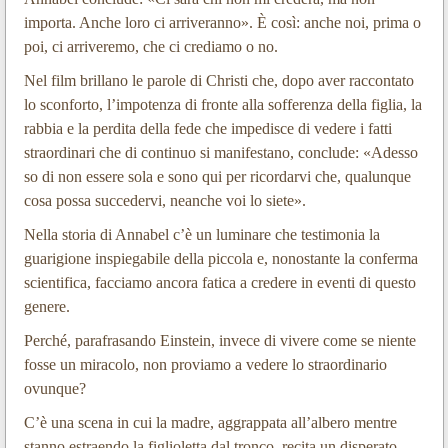
importa. Anche loro ci arriveranno». È così: anche noi, prima o
poi, ci arriveremo, che ci crediamo o no.
Nel film brillano le parole di Christi che, dopo aver raccontato
lo sconforto, l’impotenza di fronte alla sofferenza della figlia, la
rabbia e la perdita della fede che impedisce di vedere i fatti
straordinari che di continuo si manifestano, conclude: «Adesso
so di non essere sola e sono qui per ricordarvi che, qualunque
cosa possa succedervi, neanche voi lo siete».
Nella storia di Annabel c’è un luminare che testimonia la
guarigione inspiegabile della piccola e, nonostante la conferma
scientifica, facciamo ancora fatica a credere in eventi di questo
genere.
Perché, parafrasando Einstein, invece di vivere come se niente
fosse un miracolo, non proviamo a vedere lo straordinario
ovunque?
C’è una scena in cui la madre, aggrappata all’albero mentre
stanno estraendo la figlioletta dal tronco, recita un disperato