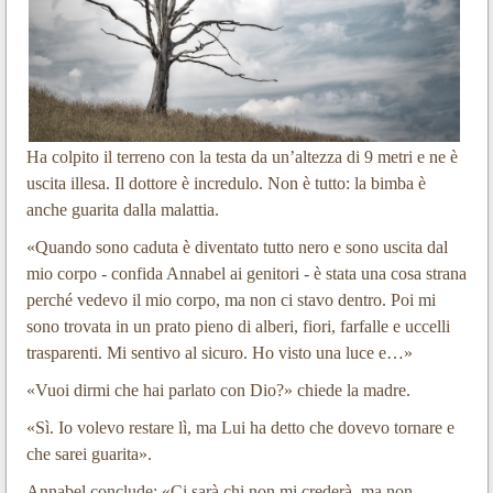
Ha colpito il terreno con la testa da un’altezza di 9 metri e ne è
uscita illesa. Il dottore è incredulo. Non è tutto: la bimba è
anche guarita dalla malattia.
«Quando sono caduta è diventato tutto nero e sono uscita dal
mio corpo - confida Annabel ai genitori - è stata una cosa strana
perché vedevo il mio corpo, ma non ci stavo dentro. Poi mi
sono trovata in un prato pieno di alberi, fiori, farfalle e uccelli
trasparenti. Mi sentivo al sicuro. Ho visto una luce e…»
«Vuoi dirmi che hai parlato con Dio?» chiede la madre.
«Sì. Io volevo restare lì, ma Lui ha detto che dovevo tornare e
che sarei guarita».
Annabel conclude: «Ci sarà chi non mi crederà, ma non