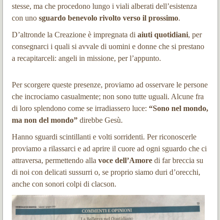
stesse, ma che procedono lungo i viali alberati dell’esistenza
con uno
sguardo benevolo rivolto verso il prossimo
.
D’altronde la Creazione è impregnata di
aiuti quotidiani
, per
consegnarci i quali si avvale di uomini e donne che si prestano
a recapitarceli: angeli in missione, per l’appunto.
Per scorgere queste presenze, proviamo ad osservare le persone
che incrociamo casualmente; non sono tutte uguali. Alcune fra
di loro splendono come se irradiassero luce:
“Sono nel mondo,
ma non del mondo”
direbbe Gesù.
Hanno sguardi scintillanti e volti sorridenti. Per riconoscerle
proviamo a rilassarci e ad aprire il cuore ad ogni sguardo che ci
attraversa, permettendo alla
voce dell’Amore
di far breccia su
di noi con delicati sussurri o, se proprio siamo duri d’orecchi,
anche con sonori colpi di clacson.