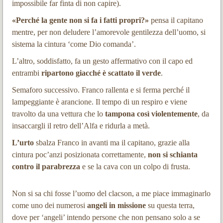
impossibile far finta di non capire).
«Perché la gente non si fa i fatti propri?»
pensa il capitano
mentre, per non deludere l’amorevole gentilezza dell’uomo, si
sistema la cintura ‘come Dio comanda’.
L’altro, soddisfatto, fa un gesto affermativo con il capo ed
entrambi
ripartono giacché è scattato il verde
.
Semaforo successivo. Franco rallenta e si ferma perché il
lampeggiante è arancione. Il tempo di un respiro e viene
travolto da una vettura che lo
tampona così violentemente
, da
insaccargli il retro dell’Alfa e ridurla a metà.
L’urto
sbalza Franco in avanti ma il capitano, grazie alla
cintura poc’anzi posizionata correttamente,
non si schianta
contro il
parabrezza
e se la cava con un colpo di frusta.
Non si sa chi fosse l’uomo del clacson, a me piace immaginarlo
come uno dei numerosi
angeli in missione
su questa terra,
dove per ‘angeli’ intendo persone che non pensano solo a se