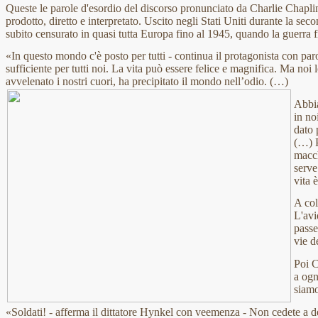
Queste le parole d'esordio del discorso pronunciato da Charlie Chaplin n
prodotto, diretto e interpretato. Uscito negli Stati Uniti durante la se
subito censurato in quasi tutta Europa fino al 1945, quando la guerra f
«In questo mondo c'è posto per tutti - continua il protagonista con paro
sufficiente per tutti noi. La vita può essere felice e magnifica. Ma noi
avvelenato i nostri cuori, ha precipitato il mondo nell’odio. (…)
Abbia
in no
dato 
(…) P
macch
serve
vita 
A col
L'avi
passe
vie d
Poi C
a ogn
siamo
«Soldati! - afferma il dittatore Hynkel con veemenza - Non cedete a d