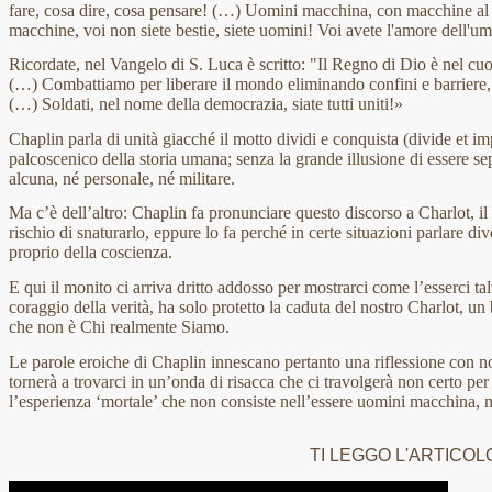
fare, cosa dire, cosa pensare! (…) Uomini macchina, con macchine al p
macchine, voi non siete bestie, siete uomini! Voi avete l'amore dell'u
Ricordate, nel Vangelo di S. Luca è scritto: "Il Regno di Dio è nel cuo
(…) Combattiamo per liberare il mondo eliminando confini e barriere, el
(…) Soldati, nel nome della democrazia, siate tutti uniti!»
Chaplin parla di unità giacché il motto dividi e conquista (divide et i
palcoscenico della storia umana; senza la grande illusione di essere sepa
alcuna, né personale, né militare.
Ma c’è dell’altro: Chaplin fa pronunciare questo discorso a Charlot, i
rischio di snaturarlo, eppure lo fa perché in certe situazioni parlare d
proprio della coscienza.
E qui il monito ci arriva dritto addosso per mostrarci come l’esserci tal
coraggio della verità, ha solo protetto la caduta del nostro Charlot, un
che non è Chi realmente Siamo.
Le parole eroiche di Chaplin innescano pertanto una riflessione con noi
tornerà a trovarci in un’onda di risacca che ci travolgerà non certo pe
l’esperienza ‘mortale’ che non consiste nell’essere uomini macchina,
TI LEGGO L'ARTICOL