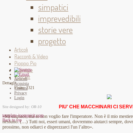
simpatici
imprevedibili
storie vere
progetto
Articoli
Racconti & Video
Pioppo Pio
Interviste
Podcast
Articoli
Dettagli
Acquista
Visite: 2321
Contatti
Privacy
Login
PIU' CHE MACCHINARI CI SERV
Site designed by:
OR-10
template-joomspirit.com
«Mi dispiace, ma io non voglio fare l'imperatore. Non è il mio mestie
Back to top
nessuno. (…) Tutti noi, esseri umani, dovremmo aiutarci sempre, dovre
prossimo, non odiarci e disprezzarci l'un l’altro».