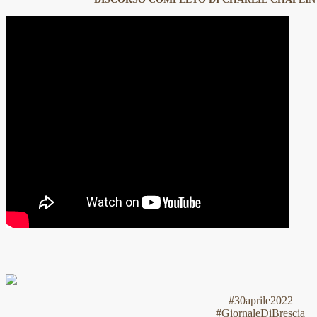
#30aprile2022
#GiornaleDiBrescia