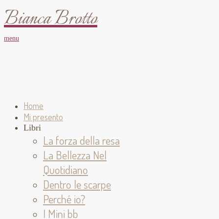
Bianca Brotto
menu
Home
Mi presento
Libri
La forza della resa
La Bellezza Nel
Quotidiano
Dentro le scarpe
Perché io?
I Mini bb