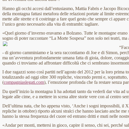
Hanno gli occhi accesi dall’entusiasmo, Mattia Fabris e Jacopo Bicoc
della montagna fattasi metafora delle relazioni portate al limite estremo
mette alle strette e ti costringe a fare quel gesto che sempre ci appare c
l’unico gesto necessario alla vita di entrambi: tagliare.
«Quel giorno d’inverno eravamo a Bolzano. Tutte le montagne erano i
sogno di poter raccontare “La Morte Sospesa” non solo nei teatri, ma 
“Facc
- di giorno camminiamo e la sera raccontiamo di Joe e di Simon, perc
ma un’avventura profondamente umana fatta di gioia, dolore, coraggio, pa
quando ci troviamo ad affrontare difficoltà che ci sembrano insormont
I due ragazzi sono così partiti nell’agosto del 2012 per la loro prima t
totalizzando ad oggi oltre 300 repliche, vincendo premi e, soprattutto, l
(
compagniaslegati.com
), l’emozione profonda che fa restare senza par
Da quell’inizio la montagna li ha adottati tanto da vederli dar vita ad una
legate alle cime, e a mettere in scena altre storie vere con al centro se
Dell’ultima nata, che ho appena visto, ‘Anche i sogni impossibili, il 
repliche in ottobre) riporto alcuni stralci che hanno lasciato anche me s
hanno la stessa frequenza del cuore ed entrano dritti e muti nelle nostr
«Andar per monti, mettersi in gioco, capire il senso, chi sei, perché s