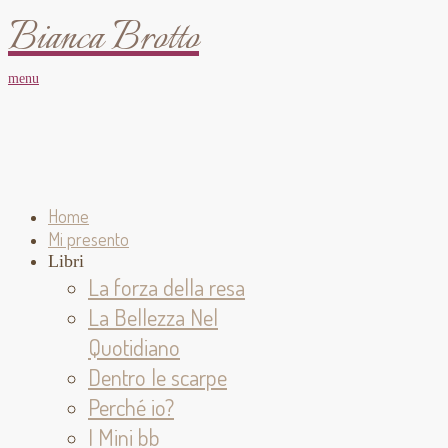
Bianca Brotto
menu
Home
Mi presento
Libri
La forza della resa
La Bellezza Nel
Quotidiano
Dentro le scarpe
Perché io?
I Mini bb