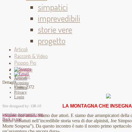
simpatici
imprevedibili
storie vere
progetto
Articoli
Racconti & Video
Pioppo Pio
Interviste
Podcast
Articoli
Dettagli
Acquista
Visite: 2372
Contatti
Privacy
Login
LA MONTAGNA CHE INSEGNA 
Site designed by:
OR-10
template-joomspirit.com
«Siamo due amici. Siamo due attori. E siamo due arrampicatori della d
Back to top
siamo imbattuti nell’incredibile storia vera di due alpinisti, Joe Simps
Morte Sospesa”). Da questo incontro è nato il nostro primo spettacolo ‘(
un’avventura che ancora dura».