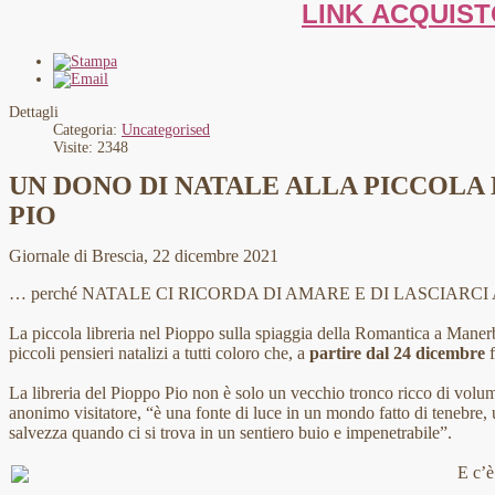
LINK ACQUIS
Dettagli
Categoria:
Uncategorised
Visite: 2348
UN DONO DI NATALE ALLA PICCOLA 
PIO
Giornale di Brescia, 22 dicembre 2021
… perché NATALE CI RICORDA DI AMARE E DI LASCIARC
La piccola libreria nel Pioppo sulla spiaggia della Romantica a Mane
piccoli pensieri natalizi a tutti coloro che, a
partire dal 24 dicembre
f
La libreria del Pioppo Pio non è solo un vecchio tronco ricco di volu
anonimo visitatore, “è una fonte di luce in un mondo fatto di tenebre,
salvezza quando ci si trova in un sentiero buio e impenetrabile”.
E c’è