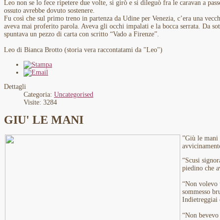
Leo non se lo fece ripetere due volte, si girò e si dileguò fra le caravan a passo
ossuto avrebbe dovuto sostenere.
Fu così che sul primo treno in partenza da Udine per Venezia, c’era una vecch
aveva mai proferito parola. Aveva gli occhi impalati e la bocca serrata. Da so
spuntava un pezzo di carta con scritto “Vado a Firenze”.
Leo di Bianca Brotto (storia vera raccontatami da "Leo")
Dettagli
Categoria:
Uncategorised
Visite: 3284
GIU' LE MANI
”Giù le mani 
avvicinament
“Scusi signor
piedino che a
“Non volevo u
sommesso brul
Indietreggiai
“Non bevevo 