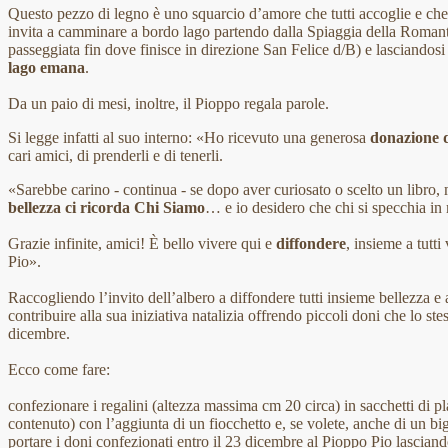
Questo pezzo di legno è uno squarcio d’amore che tutti accoglie e che, 
invita a camminare a bordo lago partendo dalla Spiaggia della Romant
passeggiata fin dove finisce in direzione San Felice d/B) e lasciandos
lago emana
.
Da un paio di mesi, inoltre, il Pioppo regala parole.
Si legge infatti al suo interno: «Ho ricevuto una generosa
donazione d
cari amici, di prenderli e di tenerli.
«Sarebbe carino - continua - se dopo aver curiosato o scelto un libro, 
bellezza ci ricorda Chi Siamo
… e io desidero che chi si specchia in
Grazie infinite, amici! È bello vivere qui e
diffondere
, insieme a tutti
Pio».
Raccogliendo l’invito dell’albero a diffondere tutti insieme bellezza e 
contribuire alla sua iniziativa natalizia offrendo piccoli doni che lo ste
dicembre.
Ecco come fare:
confezionare i regalini (altezza massima cm 20 circa) in sacchetti di pla
contenuto) con l’aggiunta di un fiocchetto e, se volete, anche di un big
portare i doni confezionati entro il 23 dicembre al Pioppo Pio lasciandol