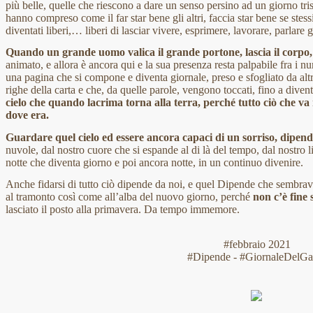
più belle, quelle che riescono a dare un senso persino ad un giorno tri
hanno compreso come il far star bene gli altri, faccia star bene se stess
diventati liberi,… liberi di lasciar vivere, esprimere, lavorare, parlare gl
Quando un grande uomo valica il grande portone, lascia il corpo, 
animato, e allora è ancora qui e la sua presenza resta palpabile fra i n
una pagina che si compone e diventa giornale, preso e sfogliato da altri
righe della carta e che, da quelle parole, vengono toccati, fino a diven
cielo che quando lacrima torna alla terra, perché tutto ciò che va 
dove era.
Guardare quel cielo ed essere ancora capaci di un sorriso, dipend
nuvole, dal nostro cuore che si espande al di là del tempo, dal nostro l
notte che diventa giorno e poi ancora notte, in un continuo divenire.
Anche fidarsi di tutto ciò dipende da noi, e quel Dipende che sembrav
al tramonto così come all’alba del nuovo giorno, perché
non c’è fine 
lasciato il posto alla primavera. Da tempo immemore.
#febbraio 2021
#Dipende - #GiornaleDelGa