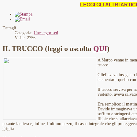
LEGGI GLI ALTRI ARTIC
Dettagli
Categoria:
Uncategorised
Visite: 2756
IL TRUCCO (leggi o ascolta
QUI
)
A Marco venne in mente
trucco.
Gliel’aveva insegnato 
elementari, quello con i
Il trucco serviva per 
violento, aveva salvato 
Era semplice: il matti
Davide immaginava un’
soffitto e stringersi at
fibbie che si allacciav
pesante lamiera e, infine, l’ultimo pezzo, il casco integrale che gli proteggeva
griglia.