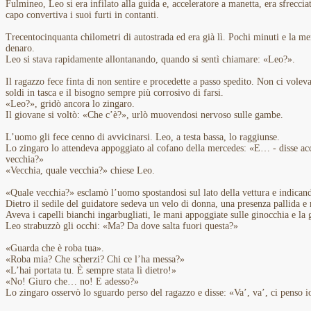
Fulmineo, Leo si era infilato alla guida e, acceleratore a manetta, era sfrec
capo convertiva i suoi furti in contanti.
Trecentocinquanta chilometri di autostrada ed era già lì. Pochi minuti e la me
denaro.
Leo si stava rapidamente allontanando, quando si sentì chiamare: «Leo?».
Il ragazzo fece finta di non sentire e procedette a passo spedito. Non ci vole
soldi in tasca e il bisogno sempre più corrosivo di farsi.
«Leo?», gridò ancora lo zingaro.
Il giovane si voltò: «Che c’è?», urlò muovendosi nervoso sulle gambe.
L’uomo gli fece cenno di avvicinarsi. Leo, a testa bassa, lo raggiunse.
Lo zingaro lo attendeva appoggiato al cofano della mercedes: «E… - disse acc
vecchia?»
«Vecchia, quale vecchia?» chiese Leo.
«Quale vecchia?» esclamò l’uomo spostandosi sul lato della vettura e indicand
Dietro il sedile del guidatore sedeva un velo di donna, una presenza pallida e 
Aveva i capelli bianchi ingarbugliati, le mani appoggiate sulle ginocchia e la
Leo strabuzzò gli occhi: «Ma? Da dove salta fuori questa?»
«Guarda che è roba tua».
«Roba mia? Che scherzi? Chi ce l’ha messa?»
«L’hai portata tu. È sempre stata lì dietro!»
«No! Giuro che… no! E adesso?»
Lo zingaro osservò lo sguardo perso del ragazzo e disse: «Va’, va’, ci penso i