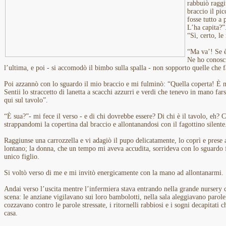
rabbuiò ragg
braccio il pi
fosse tutto a 
L’ha capita?”
“Sì, certo, le
“Ma va’! Se è
Ne ho conosci
l’ultima, e poi - si accomodò il bimbo sulla spalla - non sopporto quelle che 
Poi azzannò con lo sguardo il mio braccio e mi fulminò: “Quella coperta! È 
Sentii lo straccetto di lanetta a scacchi azzurri e verdi che tenevo in mano far
qui sul tavolo”.
“È sua?”- mi fece il verso - e di chi dovrebbe essere? Di chi è il tavolo, eh? 
strappandomi la copertina dal braccio e allontanandosi con il fagottino silente
Raggiunse una carrozzella e vi adagiò il pupo delicatamente, lo coprì e prese 
lontano; la donna, che un tempo mi aveva accudita, sorrideva con lo sguardo 
unico figlio.
Si voltò verso di me e mi invitò energicamente con la mano ad allontanarmi.
Andai verso l’uscita mentre l’infermiera stava entrando nella grande nursery 
scena: le anziane vigilavano sui loro bambolotti, nella sala aleggiavano parole 
cozzavano contro le parole stressate, i ritornelli rabbiosi e i sogni decapitati 
casa.