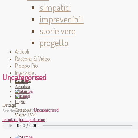
simpatici
imprevedibili
storie vere
progetto
Articoli
Racconti & Video
Pioppo Pio
Interviste
Uncategorised
Podcast
Articoli
Acquista
Contatti
Privacy
Login
Dettagli
Categoria:
Uncategorised
Site designed by:
OR-10
Visite: 1284
template-joomspirit.com
Back to top