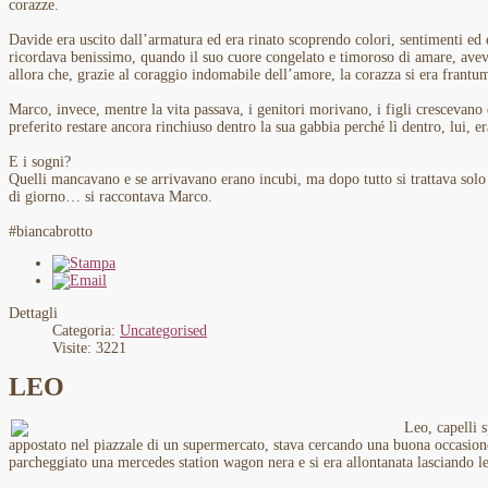
corazze.
Davide era uscito dall’armatura ed era rinato scoprendo colori, sentimenti e
ricordava benissimo, quando il suo cuore congelato e timoroso di amare, aveva
allora che, grazie al coraggio indomabile dell’amore, la corazza si era frantuma
Marco, invece, mentre la vita passava, i genitori morivano, i figli crescevano 
preferito restare ancora rinchiuso dentro la sua gabbia perché lì dentro, lui, er
E i sogni?
Quelli mancavano e se arrivavano erano incubi, ma dopo tutto si trattava solo 
di giorno… si raccontava Marco.
#biancabrotto
Dettagli
Categoria:
Uncategorised
Visite: 3221
LEO
Leo, capelli 
appostato nel piazzale di un supermercato, stava cercando una buona occasion
parcheggiato una mercedes station wagon nera e si era allontanata lasciando le