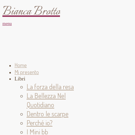
Bianca Brotto
menu
Home
Mi presento
Libri
La forza della resa
La Bellezza Nel
Quotidiano
Dentro le scarpe
Perché io?
I Mini bb