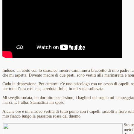
Indosso un abito con lo strascico mentre cammino a braccetto di mio padre lun
che mi aspetta. Divento madre di due pesti, sono vestiti alla marinaretta e n
Cado in depressione. Per curarmi c’è uno psicologo con un cespo di capelli ros
per tutta l’ora così che, a seduta finita, io mi senta sollevata.
Mi sveglio sudata, ho dormito pochissimo, i bagliori del sogno mi lampeggiano
marci. È l’alba. Stamattina mi sposo.
Alcune ore e mi ritrovo vestita di tutto punto con i capelli raccolti a fiore s
mio fianco lungo la passatoia rossa del duomo.
Sto te
metri 