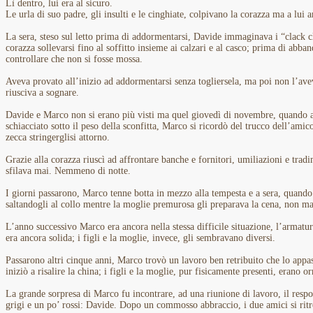
Lì dentro, lui era al sicuro.
Le urla di suo padre, gli insulti e le cinghiate, colpivano la corazza ma a lui a
La sera, steso sul letto prima di addormentarsi, Davide immaginava i “clack c
corazza sollevarsi fino al soffitto insieme ai calzari e al casco; prima di abb
controllare che non si fosse mossa.
Aveva provato all’inizio ad addormentarsi senza togliersela, ma poi non l’ave
riusciva a sognare.
Davide e Marco non si erano più visti ma quel giovedì di novembre, quando 
schiacciato sotto il peso della sconfitta, Marco si ricordò del trucco dell’a
zecca stringerglisi attorno.
Grazie alla corazza riuscì ad affrontare banche e fornitori, umiliazioni e tradi
sfilava mai. Nemmeno di notte.
I giorni passarono, Marco tenne botta in mezzo alla tempesta e a sera, quando
saltandogli al collo mentre la moglie premurosa gli preparava la cena, non m
L’anno successivo Marco era ancora nella stessa difficile situazione, l’armatur
era ancora solida; i figli e la moglie, invece, gli sembravano diversi.
Passarono altri cinque anni, Marco trovò un lavoro ben retribuito che lo appa
iniziò a risalire la china; i figli e la moglie, pur fisicamente presenti, erano o
La grande sorpresa di Marco fu incontrare, ad una riunione di lavoro, il respo
grigi e un po’ rossi: Davide. Dopo un commosso abbraccio, i due amici si ritro