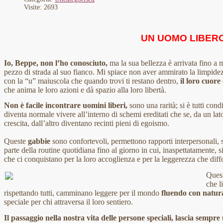
Visite: 2693
UN UOMO LIBER
Io, Beppe, non l’ho conosciuto,
ma la sua bellezza è arrivata fino a 
pezzo di strada al suo fianco. Mi spiace non aver ammirato la limpide
con la “u” maiuscola che quando trovi ti restano dentro,
il loro cuor
che anima le loro azioni e dà spazio alla loro libertà.
Non è facile incontrare uomini liberi,
sono una rarità; si è tutti cond
diventa normale vivere all’interno di schemi ereditati che se, da un lat
crescita, dall’altro diventano recinti pieni di egoismo.
Queste
gabbie
sono confortevoli, permettono rapporti interpersonali, sv
parte della routine quotidiana fino al giorno in cui, inaspettatamente, 
che ci conquistano per la loro accoglienza e per la leggerezza che dif
Quest
che l
rispettando tutti, camminano leggere per il mondo
fluendo con natur
speciale per chi attraversa il loro sentiero.
Il passaggio nella nostra vita delle persone speciali, lascia sempr