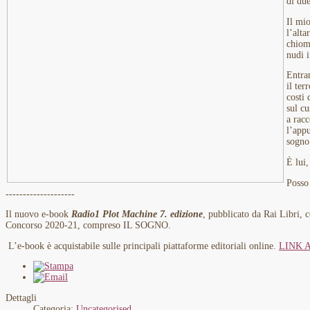
di due
Il mi
l’alta
chioma
nudi i
Entra
il ter
costi 
sul cu
a racc
l’app
sogno
È lui,
Posso 
--------------------
Il nuovo e-book
Radio1 Plot Machine 7. edizione
, pubblicato da Rai Libri, 
Concorso 2020-21, compreso IL SOGNO.
L’e-book è acquistabile sulle principali piattaforme editoriali online.
LINK 
Dettagli
Categoria:
Uncategorised