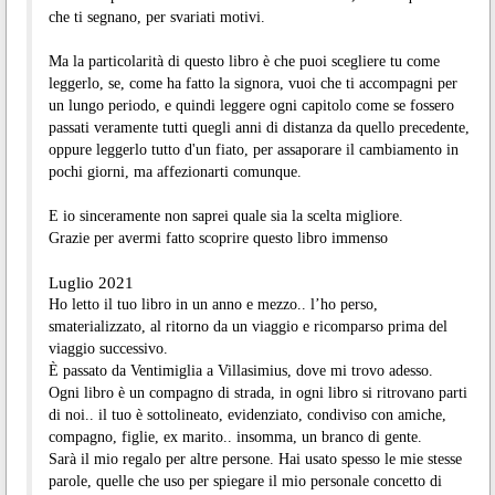
che ti segnano, per svariati motivi.
Ma la particolarità di questo libro è che puoi scegliere tu come
leggerlo, se, come ha fatto la signora, vuoi che ti accompagni per
un lungo periodo, e quindi leggere ogni capitolo come se fossero
passati veramente tutti quegli anni di distanza da quello precedente,
oppure leggerlo tutto d'un fiato, per assaporare il cambiamento in
pochi giorni, ma affezionarti comunque.
E io sinceramente non saprei quale sia la scelta migliore.
Grazie per avermi fatto scoprire questo libro immenso
Luglio 2021
Ho letto il tuo libro in un anno e mezzo.. l’ho perso,
smaterializzato, al ritorno da un viaggio e ricomparso prima del
viaggio successivo.
È passato da Ventimiglia a Villasimius, dove mi trovo adesso.
Ogni libro è un compagno di strada, in ogni libro si ritrovano parti
di noi.. il tuo è sottolineato, evidenziato, condiviso con amiche,
compagno, figlie, ex marito.. insomma, un branco di gente.
Sarà il mio regalo per altre persone. Hai usato spesso le mie stesse
parole, quelle che uso per spiegare il mio personale concetto di