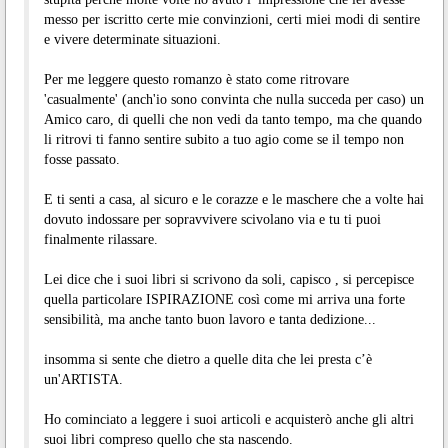
messo per iscritto certe mie convinzioni, certi miei modi di sentire
e vivere determinate situazioni.
Per me leggere questo romanzo è stato come ritrovare
'casualmente' (anch'io sono convinta che nulla succeda per caso) un
Amico caro, di quelli che non vedi da tanto tempo, ma che quando
li ritrovi ti fanno sentire subito a tuo agio come se il tempo non
fosse passato.
E ti senti a casa, al sicuro e le corazze e le maschere che a volte hai
dovuto indossare per sopravvivere scivolano via e tu ti puoi
finalmente rilassare.
Lei dice che i suoi libri si scrivono da soli, capisco , si percepisce
quella particolare ISPIRAZIONE così come mi arriva una forte
sensibilità, ma anche tanto buon lavoro e tanta dedizione...
insomma si sente che dietro a quelle dita che lei presta c’è
un'ARTISTA.
Ho cominciato a leggere i suoi articoli e acquisterò anche gli altri
suoi libri compreso quello che sta nascendo.