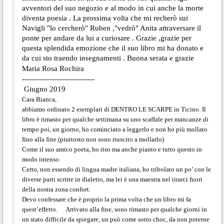
avventori del suo negozio e al modo in cui anche la morte
diventa poesia . La prossima volta che mi recherò sui
Navigli "lo cercherò" Ruben ,"vedrò" Anita attraversare il
ponte per andare da lui a curiosare . Grazie ,grazie per
questa splendida emozione che il suo libro mi ha donato e
da cui sto traendo insegnamenti . Buona serata e grazie
Maria Rosa Rochira
-----------------------------
Giugno 2019
Cara Bianca,
abbiamo ordinato 2 esemplari di DENTRO LE SCARPE in Ticino. Il
libro è rimasto per qualche settimana su uno scaffale per mancanze di
tempo poi, un giorno, ho cominciato a leggerlo e non ho più mollato
fino alla fine.(piuttosto non sono riuscito a mollarlo)
Come il suo amico poeta, ho riso ma anche pianto e tutto questo in
modo intenso.
Certo, non essendo di lingua madre italiana, ho tribolato un po’ con le
diverse parti scritte in dialetto, ma lei è una maestra
nel tirarci fuori
della nostra zona confort.
Devo confessare che è proprio la prima volta che un libro mi fa
quest’effetto. Arrivato alla fine, sono rimasto per qualche giorni in
un stato difficile da spiegare, un può come sotto choc, da non poterne