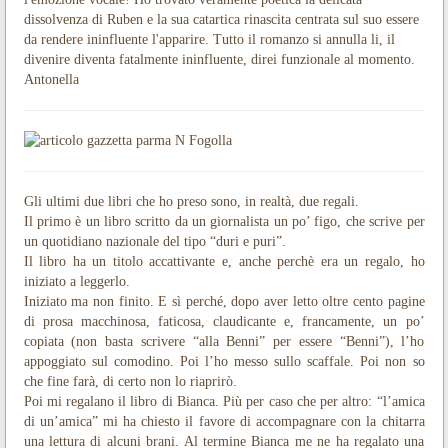
dissolvenza di Ruben e la sua catartica rinascita centrata sul suo essere
da rendere ininfluente l'apparire. Tutto il romanzo si annulla li, il
divenire diventa fatalmente ininfluente, direi funzionale al momento.
Antonella
Gli ultimi due libri che ho preso sono, in realtà, due regali.
Il primo è un libro scritto da un giornalista un po’ figo, che scrive per
un quotidiano nazionale del tipo “duri e puri”.
Il libro ha un titolo accattivante e, anche perchè era un regalo, ho
iniziato a leggerlo.
Iniziato ma non finito. E sì perché, dopo aver letto oltre cento pagine
di prosa macchinosa, faticosa, claudicante e, francamente, un po’
copiata (non basta scrivere “alla Benni” per essere “Benni”), l’ho
appoggiato sul comodino. Poi l’ho messo sullo scaffale. Poi non so
che fine farà, di certo non lo riaprirò.
Poi mi regalano il libro di Bianca. Più per caso che per altro: “l’amica
di un’amica” mi ha chiesto il favore di accompagnare con la chitarra
una lettura di alcuni brani. Al termine Bianca me ne ha regalato una