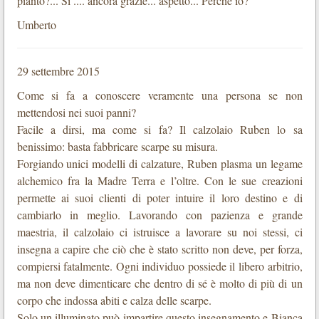
pianto?... Sì .... ancora grazie... aspetto... Perché io?
Umberto
29 settembre 2015
Come si fa a conoscere veramente una persona se non
mettendosi nei suoi panni?
Facile a dirsi, ma come si fa? Il calzolaio Ruben lo sa
benissimo: basta fabbricare scarpe su misura.
Forgiando unici modelli di calzature, Ruben plasma un legame
alchemico fra la Madre Terra e l’oltre. Con le sue creazioni
permette ai suoi clienti di poter intuire il loro destino e di
cambiarlo in meglio. Lavorando con pazienza e grande
maestria, il calzolaio ci istruisce a lavorare su noi stessi, ci
insegna a capire che ciò che è stato scritto non deve, per forza,
compiersi fatalmente. Ogni individuo possiede il libero arbitrio,
ma non deve dimenticare che dentro di sé è molto di più di un
corpo che indossa abiti e calza delle scarpe.
Solo un illuminato può impartire questo insegnamento e Bianca