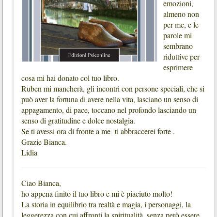
emozioni,
almeno non
per me, e le
parole mi
sembrano
riduttive per
esprimere
cosa mi hai donato col tuo libro.
Ruben mi mancherà, gli incontri con persone speciali, che si
può aver la fortuna di avere nella vita, lasciano un senso di
appagamento, di pace, toccano nel profondo lasciando un
senso di gratitudine e dolce nostalgia.
Se ti avessi ora di fronte a me ti abbraccerei forte .
Grazie Bianca.
Lidia
Ciao Bianca,
ho appena finito il tuo libro e mi è piaciuto molto!
La storia in equilibrio tra realtà e magia, i personaggi, la
leggerezza con cui affronti la spiritualità, senza però essere