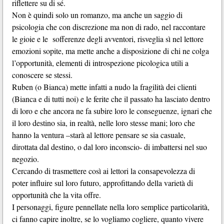
riflettere su di sé.
Non è quindi solo un romanzo, ma anche un saggio di
psicologia che con discrezione ma non di rado, nel raccontare
le gioie e le sofferenze degli avventori, risveglia sì nel lettore
emozioni sopite, ma mette anche a disposizione di chi ne colga
l’opportunità, elementi di introspezione picologica utili a
conoscere se stessi.
Ruben (o Bianca) mette infatti a nudo la fragilità dei clienti
(Bianca e di tutti noi) e le ferite che il passato ha lasciato dentro
di loro e che ancora ne fa subire loro le conseguenze, ignari che
il loro destino sia, in realtà, nelle loro stesse mani; loro che
hanno la ventura –starà al lettore pensare se sia casuale,
dirottata dal destino, o dal loro inconscio- di imbattersi nel suo
negozio.
Cercando di trasmettere così ai lettori la consapevolezza di
poter influire sul loro futuro, approfittando della varietà di
opportunità che la vita offre.
I personaggi, figure pennellate nella loro semplice particolarità,
ci fanno capire inoltre, se lo vogliamo cogliere, quanto vivere