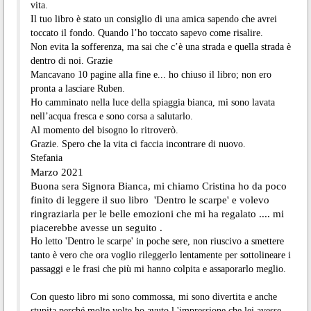
vita.
Il tuo libro è stato un consiglio di una amica sapendo che avrei
toccato il fondo. Quando l’ho toccato sapevo come risalire.
Non evita la sofferenza, ma sai che c’è una strada e quella strada è
dentro di noi. Grazie
Mancavano 10 pagine alla fine e... ho chiuso il libro; non ero
pronta a lasciare Ruben.
Ho camminato nella luce della spiaggia bianca, mi sono lavata
nell’acqua fresca e sono corsa a salutarlo.
Al momento del bisogno lo ritroverò.
Grazie. Spero che la vita ci faccia incontrare di nuovo.
Stefania
Marzo 2021
Buona sera Signora Bianca, mi chiamo Cristina ho da poco
finito di leggere il suo libro 'Dentro le scarpe' e volevo
ringraziarla per le belle emozioni che mi ha regalato .... mi
piacerebbe avesse un seguito .
Ho letto 'Dentro le scarpe' in poche sere, non riuscivo a smettere
tanto è vero che ora voglio rileggerlo lentamente per sottolineare i
passaggi e le frasi che più mi hanno colpita e assaporarlo meglio.
Con questo libro mi sono commossa, mi sono divertita e anche
stupita perché molte volte ho avuto l 'impressione che lei avesse