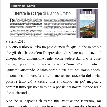
9 aprile 2015
Ho letto il libro a Cuba un paio di mesi fa; quello che ricordo è
che già dall’inizio c’era l’impressione di volare nello spazio al
disopra della dimensione reale, come vedere dall’alto le cose,
ma ogni poco ci si calava nella realtà “umana” e l’intento di
“aiutare” allertando le tante corde a cui tutti noi siamo appesi,
affrontando l’amore, la vita, la morte, nei crocevia della vita,
portava tutto ciò a creare una situazione un po' magica e
perdipiù tutto questo calato nella poesia del nostro mondo reale
che ci circonda.....
Non ho la capacità di trarne una valutazione letteraria, ma
l'emozione che ho provato in tante, tante pagine dove la poesia