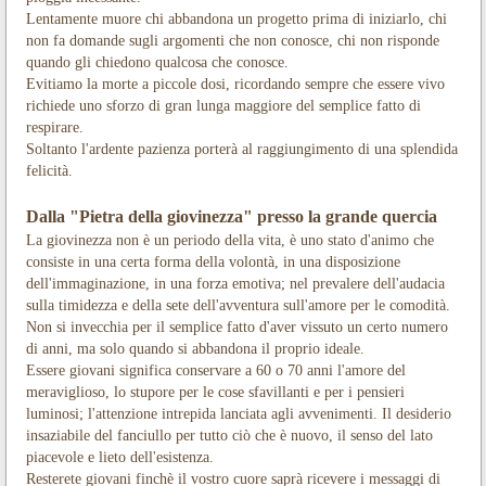
Lentamente muore chi abbandona un progetto prima di iniziarlo, chi
non fa domande sugli argomenti che non conosce, chi non risponde
quando gli chiedono qualcosa che conosce.
Evitiamo la morte a piccole dosi, ricordando sempre che essere vivo
richiede uno sforzo di gran lunga maggiore del semplice fatto di
respirare.
Soltanto l'ardente pazienza porterà al raggiungimento di una splendida
felicità.
Dalla "Pietra della giovinezza" presso la grande quercia
La giovinezza non è un periodo della vita, è uno stato d'animo che
consiste in una certa forma della volontà, in una disposizione
dell'immaginazione, in una forza emotiva; nel prevalere dell'audacia
sulla timidezza e della sete dell'avventura sull'amore per le comodità.
Non si invecchia per il semplice fatto d'aver vissuto un certo numero
di anni, ma solo quando si abbandona il proprio ideale.
Essere giovani significa conservare a 60 o 70 anni l'amore del
meraviglioso, lo stupore per le cose sfavillanti e per i pensieri
luminosi; l'attenzione intrepida lanciata agli avvenimenti. Il desiderio
insaziabile del fanciullo per tutto ciò che è nuovo, il senso del lato
piacevole e lieto dell'esistenza.
Resterete giovani finchè il vostro cuore saprà ricevere i messaggi di