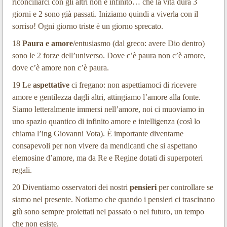
riconciliarci con gli altri non è infinito… che la vita dura 3
giorni e 2 sono già passati. Iniziamo quindi a viverla con il
sorriso! Ogni giorno triste è un giorno sprecato.
18
Paura e amore
/entusiasmo (dal greco: avere Dio dentro)
sono le 2 forze dell’universo. Dove c’è paura non c’è amore,
dove c’è amore non c’è paura.
19 Le
aspettative
ci fregano: non aspettiamoci di ricevere
amore e gentilezza dagli altri, attingiamo l’amore alla fonte.
Siamo letteralmente immersi nell’amore, noi ci muoviamo in
uno spazio quantico di infinito amore e intelligenza (così lo
chiama l’ing Giovanni Vota). È importante diventarne
consapevoli per non vivere da mendicanti che si aspettano
elemosine d’amore, ma da Re e Regine dotati di superpoteri
regali.
20 Diventiamo osservatori dei nostri
pensieri
per controllare se
siamo nel presente. Notiamo che quando i pensieri ci trascinano
giù sono sempre proiettati nel passato o nel futuro, un tempo
che non esiste.