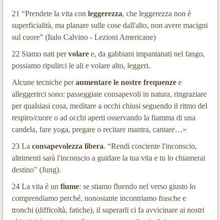
21 “Prendete la vita con
leggerezza
, che leggerezza non è
superficialità, ma planare sulle cose dall'alto, non avere macigni
sul cuore” (Italo Calvino - Lezioni Americane)
22 Siamo nati per
volare
e, da gabbiani impantanati nel fango,
possiamo ripulirci le ali e volare alto, leggeri.
Alcune tecniche per
aumentare le nostre frequenze
e
alleggerirci sono: passeggiate consapevoli in natura, ringraziare
per qualsiasi cosa, meditare a occhi chiusi seguendo il ritmo del
respiro/cuore o ad occhi aperti osservando la fiamma di una
candela, fare yoga, pregare o recitare mantra, cantare…»
23 La
consapevolezza libera
. “Rendi cosciente l'inconscio,
altrimenti sarà l'inconscio a guidare la tua vita e tu lo chiamerai
destino” (Jung).
24 La vita è un
fiume
: se stiamo fluendo nel verso giusto lo
comprendiamo perché, nonostante incontriamo frasche e
tronchi (difficoltà, fatiche), il superarli ci fa avvicinare ai nostri