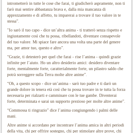
intrometterò in tutte le cose che farai, ti giudicherò aspramente, non ti
farò mai sentire abbastanza brava e, dalla mia mancanza di
apprezzamento e di affetto, tu imparerai a trovare il tuo valore in te
stessa”.
"Io sarò il tuo capo - dice un’altra anima - ti tratterò senza rispetto e
ingiustamente così che tu possa, ribellandoti, diventare consapevole
del tuo valore. Mi spiace fare ancora una volta una parte del genere
ma, per amor tuo, questo e altro”.
“Grazie, ti detesterò per quel che farai - rise l’anima - quindi grazie
infinite per l’aiuto. Ho un altro desiderio amici: desidero diventare
forte, mentalmente forte, caratterialmente forte, un pilastro saldo che
potrà sorreggere sulla Terra molte altre anime”.
“Oh, a questo scopo - dice un’anima - sarò tuo padre e ti darò un
grande dolore in tenera età così che tu possa trovare in te tutta la forza
necessaria per rialzarti e camminare con le tue gambe. Diventerai
forte, determinata e sarai un supporto prezioso per molte altre anime”.
“Commossa ti ringrazio” dice l’anima congiungendo i palmi delle
mani.
Altre anime si accordano per incontrare l’anima amica in altri periodi
della vita, chi per offrire sostegno, chi per stimolare altre prove, chi