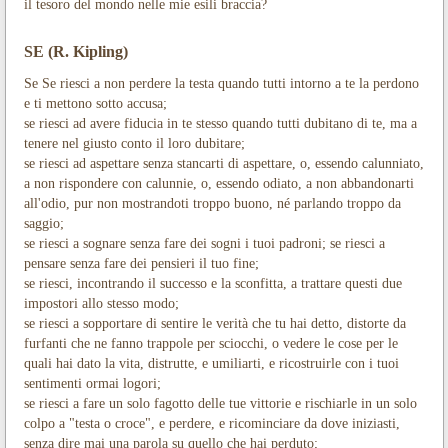
il tesoro del mondo nelle mie esili braccia?
SE (R. Kipling)
Se Se riesci a non perdere la testa quando tutti intorno a te la perdono
e ti mettono sotto accusa;
se riesci ad avere fiducia in te stesso quando tutti dubitano di te, ma a
tenere nel giusto conto il loro dubitare;
se riesci ad aspettare senza stancarti di aspettare, o, essendo calunniato,
a non rispondere con calunnie, o, essendo odiato, a non abbandonarti
all'odio, pur non mostrandoti troppo buono, né parlando troppo da
saggio;
se riesci a sognare senza fare dei sogni i tuoi padroni; se riesci a
pensare senza fare dei pensieri il tuo fine;
se riesci, incontrando il successo e la sconfitta, a trattare questi due
impostori allo stesso modo;
se riesci a sopportare di sentire le verità che tu hai detto, distorte da
furfanti che ne fanno trappole per sciocchi, o vedere le cose per le
quali hai dato la vita, distrutte, e umiliarti, e ricostruirle con i tuoi
sentimenti ormai logori;
se riesci a fare un solo fagotto delle tue vittorie e rischiarle in un solo
colpo a "testa o croce", e perdere, e ricominciare da dove iniziasti,
senza dire mai una parola su quello che hai perduto;