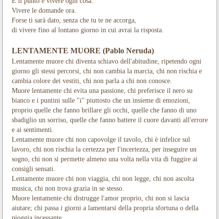
E il punto è vivere ogni cosa.
Vivere le domande ora.
Forse ti sarà dato, senza che tu te ne accorga,
di vivere fino al lontano giorno in cui avrai la risposta.
LENTAMENTE MUORE (Pablo Neruda)
Lentamente muore chi diventa schiavo dell'abitudine, ripetendo ogni
giorno gli stessi percorsi, chi non cambia la marcia, chi non rischia e
cambia colore dei vestiti, chi non parla a chi non conosce.
Muore lentamente chi evita una passione, chi preferisce il nero su
bianco e i puntini sulle "i" piuttosto che un insieme di emozioni,
proprio quelle che fanno brillare gli occhi, quelle che fanno di uno
sbadiglio un sorriso, quelle che fanno battere il cuore davanti all'errore
e ai sentimenti.
Lentamente muore chi non capovolge il tavolo, chi è infelice sul
lavoro, chi non rischia la certezza per l'incertezza, per inseguire un
sogno, chi non si permette almeno una volta nella vita di fuggire ai
consigli sensati.
Lentamente muore chi non viaggia, chi non legge, chi non ascolta
musica, chi non trova grazia in se stesso.
Muore lentamente chi distrugge l'amor proprio, chi non si lascia
aiutare; chi passa i giorni a lamentarsi della propria sfortuna o della
pioggia incessante.