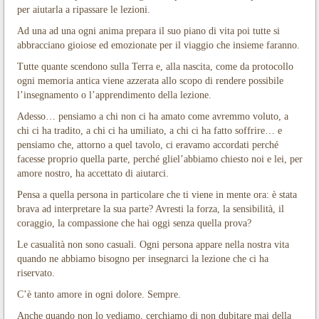
per aiutarla a ripassare le lezioni.
Ad una ad una ogni anima prepara il suo piano di vita poi tutte si
abbracciano gioiose ed emozionate per il viaggio che insieme faranno.
Tutte quante scendono sulla Terra e, alla nascita, come da protocollo
ogni memoria antica viene azzerata allo scopo di rendere possibile
l’insegnamento o l’apprendimento della lezione.
Adesso… pensiamo a chi non ci ha amato come avremmo voluto, a
chi ci ha tradito, a chi ci ha umiliato, a chi ci ha fatto soffrire… e
pensiamo che, attorno a quel tavolo, ci eravamo accordati perché
facesse proprio quella parte, perché gliel’abbiamo chiesto noi e lei, per
amore nostro, ha accettato di aiutarci.
Pensa a quella persona in particolare che ti viene in mente ora: è stata
brava ad interpretare la sua parte? Avresti la forza, la sensibilità, il
coraggio, la compassione che hai oggi senza quella prova?
Le casualità non sono casuali. Ogni persona appare nella nostra vita
quando ne abbiamo bisogno per insegnarci la lezione che ci ha
riservato.
C’è tanto amore in ogni dolore. Sempre.
Anche quando non lo vediamo, cerchiamo di non dubitare mai della