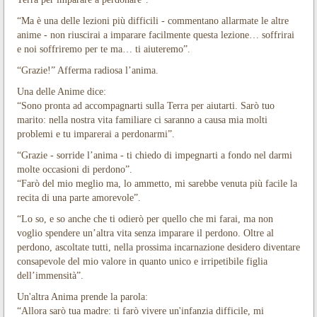
“Ma è una delle lezioni più difficili - commentano allarmate le altre
anime - non riuscirai a imparare facilmente questa lezione… soffrirai
e noi soffriremo per te ma… ti aiuteremo”.
“Grazie!” Afferma radiosa l’anima.
Una delle Anime dice:
“Sono pronta ad accompagnarti sulla Terra per aiutarti. Sarò tuo
marito: nella nostra vita familiare ci saranno a causa mia molti
problemi e tu imparerai a perdonarmi”.
“Grazie - sorride l’anima - ti chiedo di impegnarti a fondo nel darmi
molte occasioni di perdono”.
“Farò del mio meglio ma, lo ammetto, mi sarebbe venuta più facile la
recita di una parte amorevole”.
“Lo so, e so anche che ti odierò per quello che mi farai, ma non
voglio spendere un’altra vita senza imparare il perdono. Oltre al
perdono, ascoltate tutti, nella prossima incarnazione desidero diventare
consapevole del mio valore in quanto unico e irripetibile figlia
dell’immensità”.
Un'altra Anima prende la parola:
“Allora sarò tua madre: ti farò vivere un'infanzia difficile, mi