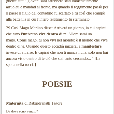
guerra: tutti i giovani sani sarebbero stati immediatamente
arruolati e mandati al fronte, ma quando il reggimento passò per
il paese il figlio del contadino fu scartato e fu così che scampò
alla battaglia in cui l’intero reggimento fu sterminato.
29 Così Mago Merlino disse:
Arriverà un giorno, in cui capirai
che tutto l
'universo vive dentro di te
. Allora sarai un
mago.
Come mago, tu non vivi nel mondo; è il mondo che vive
dentro di te.
Quando questo accadrà inizierai a
manifestare
invece di attrarre.
E capirai che non ti manca nulla, solo non hai
ancora visto dentro di te ciò che stai tanto cercando... " [La
spada nella roccia]
POESIE
Maternità
di Rabindranāth Tagore
Da dove sono venuto?