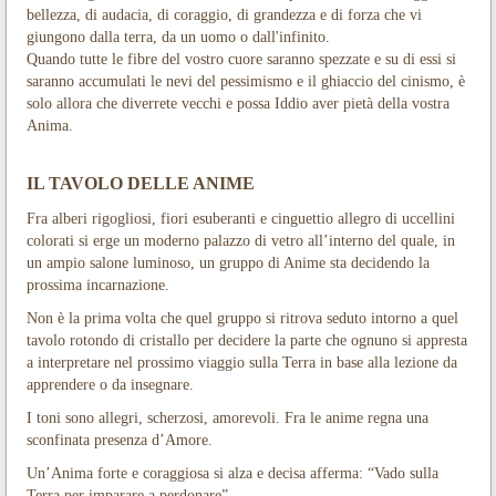
bellezza, di audacia, di coraggio, di grandezza e di forza che vi
giungono dalla terra, da un uomo o dall'infinito.
Quando tutte le fibre del vostro cuore saranno spezzate e su di essi si
saranno accumulati le nevi del pessimismo e il ghiaccio del cinismo, è
solo allora che diverrete vecchi e possa Iddio aver pietà della vostra
Anima.
IL TAVOLO DELLE ANIME
Fra alberi rigogliosi, fiori esuberanti e cinguettio allegro di uccellini
colorati si erge un moderno palazzo di vetro all’interno del quale, in
un ampio salone luminoso, un gruppo di Anime sta decidendo la
prossima incarnazione.
Non è la prima volta che quel gruppo si ritrova seduto intorno a quel
tavolo rotondo di cristallo per decidere la parte che ognuno si appresta
a interpretare nel prossimo viaggio sulla Terra in base alla lezione da
apprendere o da insegnare.
I toni sono allegri, scherzosi, amorevoli. Fra le anime regna una
sconfinata presenza d’Amore.
Un’Anima forte e coraggiosa si alza e decisa afferma: “Vado sulla
Terra per imparare a perdonare”.