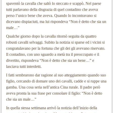
spaventò la cavalla che saltò lo steccato e scappò. Nel paese
tutti parlavano della disgrazia di quel contadino che aveva
perso l’unico bene che aveva. Quando lo incontravano si
dicevano dispiaciuti, ma lui rispondeva “Non è detto che sia un
male…”
Qualche giorno dopo la cavalla ritornò seguita da quattro
robusti cavalli selvaggi. Subito la notizia si sparse ed i vicini si
congratulavano per la fortuna che gli dei gli avevano riservato.
Il contadino, con uno sguardo a metà tra il preoccupato e il
divertito, rispondeva “Non è detto che sia un bene…” e
lasciava tutti interdetti.
I fatti sembrarono dar ragione al suo atteggiamento quando suo
figlio, cercando di domare uno dei cavalli, cadde e si ruppe una
gamba. Una cosa seria nell’antica Cina rurale. Il padre però
aveva pronta la sua frase per consolare il figlio: “Non è detto
che sia un male…”
In quella stessa settimana arrivò la notizia dell’inizio della