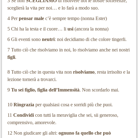
3 Se non
SCEGLIAMO
di risolvere noi le nostre sofferenze,
sceglierà la vita per noi… e lo farà a modo suo.
4 Per
pensar male
c’è sempre tempo (nonna Ester)
5 Chi ha la testa e il cuore… li
usi
(ancora la nonna)
6 Gli eventi sono
neutri
: noi decidiamo di che colore tingerli.
7 Tutto ciò che risolviamo in noi, lo risolviamo anche nei nostri
figli
.
8 Tutto ciò che in questa vita non
risolviamo
, resta irrisolto e la
lezione tornerà a trovarci.
9
Tu sei figlio, figlia dell’Immensità
. Non scordarlo mai.
10
Ringrazia
per qualsiasi cosa e sorridi più che puoi.
11
Condividi
con tutti la meraviglia che sei, sii generoso,
comprensivo, amorevole.
12 Non giudicare gli altri:
ognuno fa quello che può