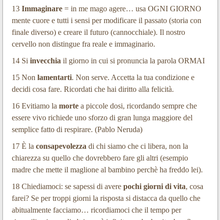
13
Immaginare
= in me mago agere… usa OGNI GIORNO
mente cuore e tutti i sensi per modificare il passato (storia con
finale diverso) e creare il futuro (cannocchiale). Il nostro
cervello non distingue fra reale e immaginario.
14 Si
invecchia
il giorno in cui si pronuncia la parola ORMAI
15 Non
lamentarti
. Non serve. Accetta la tua condizione e
decidi cosa fare. Ricordati che hai diritto alla felicità.
16 Evitiamo la
morte
a piccole dosi, ricordando sempre che
essere vivo richiede uno sforzo di gran lunga maggiore del
semplice fatto di respirare. (Pablo Neruda)
17 È la
consapevolezza
di chi siamo che ci libera, non la
chiarezza su quello che dovrebbero fare gli altri (esempio
madre che mette il maglione al bambino perchè ha freddo lei).
18 Chiediamoci: se sapessi di avere
pochi giorni di vita
, cosa
farei? Se per troppi giorni la risposta si distacca da quello che
abitualmente facciamo… ricordiamoci che il tempo per