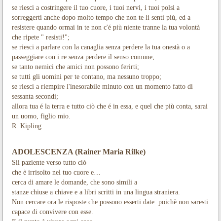
se riesci a costringere il tuo cuore, i tuoi nervi, i tuoi polsi a
sorreggerti anche dopo molto tempo che non te li senti più, ed a
resistere quando ormai in te non c'é più niente tranne la tua volontà
che ripete " resisti!";
se riesci a parlare con la canaglia senza perdere la tua onestà o a
passeggiare con i re senza perdere il senso comune;
se tanto nemici che amici non possono ferirti;
se tutti gli uomini per te contano, ma nessuno troppo;
se riesci a riempire l'inesorabile minuto con un momento fatto di
sessanta secondi;
allora tua é la terra e tutto ciò che é in essa, e quel che più conta, sarai
un uomo, figlio mio.
R. Kipling
ADOLESCENZA (Rainer Maria Rilke)
Sii paziente verso tutto ciò
che è irrisolto nel tuo cuore e…
cerca di amare le domande, che sono simili a
stanze chiuse a chiave e a libri scritti in una lingua straniera.
Non cercare ora le risposte che possono esserti date
poichè non saresti
capace di convivere con esse.