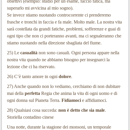
obiettivi (esempio: studio per un esame, faccio fatica, ma
superarlo mi avvicina al mio sogno).
Se invece stiamo nuotando controcorrente
ci prenderemo
frasche e tronchi in faccia e fa male. Molto male. La nostra vita
sarà costellata da grandi fatiche, problemi, sofferenze e guai di
ogni tipo che non ci porteranno avanti, ma ci segnaleranno che
stiamo nuotando nella direzione sbagliata del fiume.
25) Le
casualità
non sono casuali
. Ogni persona appare nella
nostra vita quando ne abbiamo bisogno per insegnarci la
lezione che ci ha riservato.
26) C’è tanto amore in ogni
dolore
.
27) Anche quando non lo vediamo, cerchiamo di non dubitare
mai della
perfetta
Regia che anima la vita di ogni uomo e di
ogni donna sul Pianeta Terra.
Fidiamoci
e affidiamoci.
28) Qualsiasi cosa succeda:
non è detto che sia male
.
Storiella contadino cinese
Una notte, durante la stagione dei monsoni, un temporale