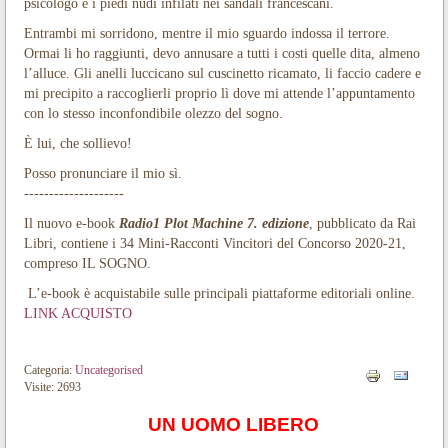
psicologo e i piedi nudi infilati nei sandali francescani.
Entrambi mi sorridono, mentre il mio sguardo indossa il terrore.
Ormai li ho raggiunti, devo annusare a tutti i costi quelle dita, almeno
l’alluce. Gli anelli luccicano sul cuscinetto ricamato, li faccio cadere e
mi precipito a raccoglierli proprio lì dove mi attende l’appuntamento
con lo stesso inconfondibile olezzo del sogno.
È lui, che sollievo!
Posso pronunciare il mio sì.
--------------------
Il nuovo e-book
Radio1 Plot Machine 7. edizione
, pubblicato da Rai
Libri, contiene i 34 Mini-Racconti Vincitori del Concorso 2020-21,
compreso IL SOGNO.
L’e-book è acquistabile sulle principali piattaforme editoriali online.
LINK ACQUISTO
Categoria:
Uncategorised
Visite: 2693
UN UOMO LIBERO