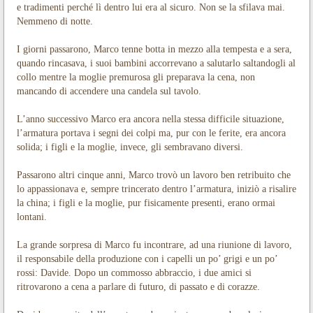
e tradimenti perché lì dentro lui era al sicuro. Non se la sfilava mai.
Nemmeno di notte.
I giorni passarono, Marco tenne botta in mezzo alla tempesta e a sera,
quando rincasava, i suoi bambini accorrevano a salutarlo saltandogli al
collo mentre la moglie premurosa gli preparava la cena, non
mancando di accendere una candela sul tavolo.
L’anno successivo Marco era ancora nella stessa difficile situazione,
l’armatura portava i segni dei colpi ma, pur con le ferite, era ancora
solida; i figli e la moglie, invece, gli sembravano diversi.
Passarono altri cinque anni, Marco trovò un lavoro ben retribuito che
lo appassionava e, sempre trincerato dentro l’armatura, iniziò a risalire
la china; i figli e la moglie, pur fisicamente presenti, erano ormai
lontani.
La grande sorpresa di Marco fu incontrare, ad una riunione di lavoro,
il responsabile della produzione con i capelli un po’ grigi e un po’
rossi: Davide. Dopo un commosso abbraccio, i due amici si
ritrovarono a cena a parlare di futuro, di passato e di corazze.