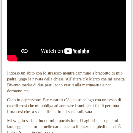
Indosso un abito con lo strascico mentre cammino a braccetto di mio
padre lungo la navata della chiesa. All’altare c’è Marco che mi aspetta.
Divento madre di due pesti, sono vestiti alla marinaretta e non
dormono mai.
Cado in depressione. Per curarmi c’è uno psicologo con un cespo di
capelli rossi che mi obbliga ad annusare i suoi piedi fetidi per tutta
l’ora così che, a seduta finita, io mi senta sollevata.
Mi sveglio sudata, ho dormito pochissimo, i bagliori del sogno mi
lampeggiano attorno, nelle narici ancora il puzzo dei piedi marci. È
l’alba. Stamattina mi sposo.