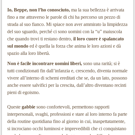
Io, Beppe, non l’ho conosciuto,
ma la sua bellezza è arrivata
fino a me attraverso le parole di chi ha percorso un pezzo di
strada al suo fianco. Mi spiace non aver ammirato la limpidezza
del suo sguardo, perché ci sono uomini con la “u” maiuscola
che quando trovi ti restano dentro,
il loro cuore è spalancato
sul mondo
ed è quella la forza che anima le loro azioni e dà
spazio alla loro libertà.
Non è facile incontrare uomini liberi,
sono una rarità; si è
tutti condizionati fin dall’infanzia e, crescendo, diventa normale
vivere all’interno di schemi ereditati che se, da un lato, possono
anche essere salvifici per la crescita, dall’altro diventano recinti
pieni di egoismo.
Queste
gabbie
sono confortevoli, permettono rapporti
interpersonali, svaghi, professioni e stare al loro interno fa parte
della routine quotidiana fino al giorno in cui, inaspettatamente,
si incrociano occhi luminosi e imprevedibili che ci conquistano