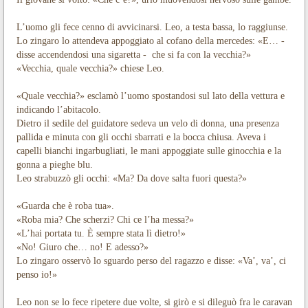
L’uomo gli fece cenno di avvicinarsi. Leo, a testa bassa, lo raggiunse.
Lo zingaro lo attendeva appoggiato al cofano della mercedes: «E… -
disse accendendosi una sigaretta - che si fa con la vecchia?»
«Vecchia, quale vecchia?» chiese Leo.
«Quale vecchia?» esclamò l’uomo spostandosi sul lato della vettura e
indicando l’abitacolo.
Dietro il sedile del guidatore sedeva un velo di donna, una presenza
pallida e minuta con gli occhi sbarrati e la bocca chiusa. Aveva i
capelli bianchi ingarbugliati, le mani appoggiate sulle ginocchia e la
gonna a pieghe blu.
Leo strabuzzò gli occhi: «Ma? Da dove salta fuori questa?»
«Guarda che è roba tua».
«Roba mia? Che scherzi? Chi ce l’ha messa?»
«L’hai portata tu. È sempre stata lì dietro!»
«No! Giuro che… no! E adesso?»
Lo zingaro osservò lo sguardo perso del ragazzo e disse: «Va’, va’, ci
penso io!»
Leo non se lo fece ripetere due volte, si girò e si dileguò fra le caravan