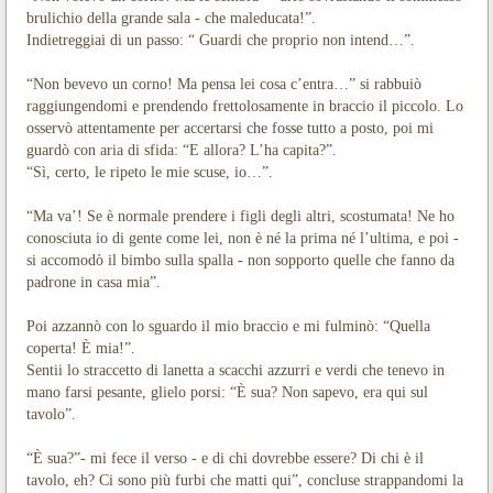
brulichio della grande sala - che maleducata!”.
Indietreggiai di un passo: “ Guardi che proprio non intend…”.
“Non bevevo un corno! Ma pensa lei cosa c’entra…” si rabbuiò
raggiungendomi e prendendo frettolosamente in braccio il piccolo. Lo
osservò attentamente per accertarsi che fosse tutto a posto, poi mi
guardò con aria di sfida: “E allora? L’ha capita?”.
“Sì, certo, le ripeto le mie scuse, io…”.
“Ma va’! Se è normale prendere i figli degli altri, scostumata! Ne ho
conosciuta io di gente come lei, non è né la prima né l’ultima, e poi -
si accomodò il bimbo sulla spalla - non sopporto quelle che fanno da
padrone in casa mia”.
Poi azzannò con lo sguardo il mio braccio e mi fulminò: “Quella
coperta! È mia!”.
Sentii lo straccetto di lanetta a scacchi azzurri e verdi che tenevo in
mano farsi pesante, glielo porsi: “È sua? Non sapevo, era qui sul
tavolo”.
“È sua?”- mi fece il verso - e di chi dovrebbe essere? Di chi è il
tavolo, eh? Ci sono più furbi che matti qui”, concluse strappandomi la