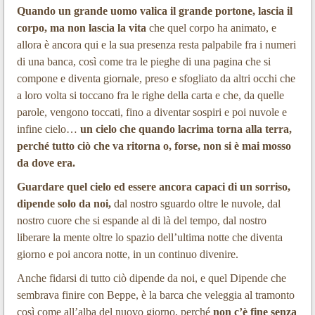
Quando un grande uomo valica il grande portone, lascia il
corpo, ma non lascia la vita
che quel corpo ha animato, e
allora è ancora qui e la sua presenza resta palpabile fra i numeri
di una banca, così come tra le pieghe di una pagina che si
compone e diventa giornale, preso e sfogliato da altri occhi che
a loro volta si toccano fra le righe della carta e che, da quelle
parole, vengono toccati, fino a diventar sospiri e poi nuvole e
infine cielo…
un cielo che quando lacrima torna alla terra,
perché tutto ciò che va ritorna o, forse, non si è mai mosso
da dove era.
Guardare quel cielo ed essere ancora capaci di un sorriso,
dipende solo da noi,
dal nostro sguardo oltre le nuvole, dal
nostro cuore che si espande al di là del tempo, dal nostro
liberare la mente oltre lo spazio dell’ultima notte che diventa
giorno e poi ancora notte, in un continuo divenire.
Anche fidarsi di tutto ciò dipende da noi, e quel Dipende che
sembrava finire con Beppe, è la barca che veleggia al tramonto
così come all’alba del nuovo giorno, perché
non c’è fine senza