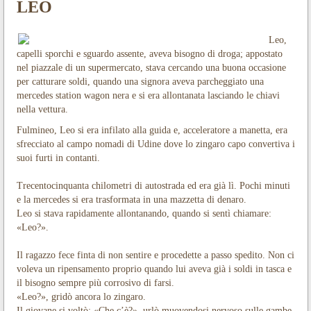
LEO
Leo,
capelli sporchi e sguardo assente, aveva bisogno di droga; appostato
nel piazzale di un supermercato, stava cercando una buona occasione
per catturare soldi, quando una signora aveva parcheggiato una
mercedes station wagon nera e si era allontanata lasciando le chiavi
nella vettura.
Fulmineo, Leo si era infilato alla guida e, acceleratore a manetta, era
sfrecciato al campo nomadi di Udine dove lo zingaro capo convertiva i
suoi furti in contanti.
Trecentocinquanta chilometri di autostrada ed era già lì. Pochi minuti
e la mercedes si era trasformata in una mazzetta di denaro.
Leo si stava rapidamente allontanando, quando si sentì chiamare:
«Leo?».
Il ragazzo fece finta di non sentire e procedette a passo spedito. Non ci
voleva un ripensamento proprio quando lui aveva già i soldi in tasca e
il bisogno sempre più corrosivo di farsi.
«Leo?», gridò ancora lo zingaro.
Il giovane si voltò: «Che c’è?», urlò muovendosi nervoso sulle gambe.