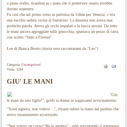
a passo svelto, tirandosi su i jeans che il posteriore ossuto avrebbe
dovuto sostenere.
Fu così che sul primo treno in partenza da Udine per Venezia, c’era
una vecchia seduta vicina al finestrino. La donnina non aveva mai
proferito parola. Aveva gli occhi impalati e la bocca serrata. Da sotto
le mani ancora appoggiate sulle ginocchia, spuntava un pezzo di carta
con scritto “Vado a Firenze”.
Leo di Bianca Brotto (storia vera raccontatami da "Leo")
Categoria:
Uncategorised
Visite: 3284
GIU' LE MANI
”Giù
le mani da mio figlio!”, gridò la donna in zoppicante avvicinamento.
“Scusi signora, non volevo…”, ritrassi subito la mano dal piedino che
avevo incautamente accarezzato.
“Non volevo un corno! Ma le sembra” - urlò sovrastando il sommesso