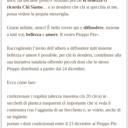
libro, mi lasciaste pulito e ordinato perché
la bellezza ci
ricorda Chi Siamo
… e io desidero che chi si specchia in me,
possa vedere la propria meraviglia.
Grazie infinite, amici! È bello vivere qui e
diffondere
, insieme
a tutti voi,
bellezza
e
amore
. Il vostro Pioppo Pio».
Raccogliendo l’invito dell’albero a diffondere tutti insieme
bellezza e amore è possibile, per chi lo desidera, contribuire alla
sua iniziativa natalizia offrendo piccoli doni che lo stesso
Pioppo distribuirà a partire dal 24 dicembre.
Ecco come fare:
confezionare i regalini (altezza massima cm 20 circa) in
sacchetti di plastica trasparenti (è importante che si veda il
contenuto) con l’aggiunta di un fiocchetto e, se volete, anche di
un biglietto
portare i doni confezionati entro il 23 dicembre al Pioppo Pio