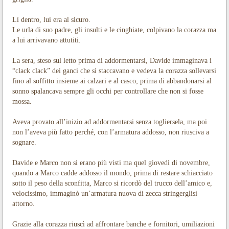
Lì dentro, lui era al sicuro.
Le urla di suo padre, gli insulti e le cinghiate, colpivano la corazza ma
a lui arrivavano attutiti.
La sera, steso sul letto prima di addormentarsi, Davide immaginava i
“clack clack” dei ganci che si staccavano e vedeva la corazza sollevarsi
fino al soffitto insieme ai calzari e al casco; prima di abbandonarsi al
sonno spalancava sempre gli occhi per controllare che non si fosse
mossa.
Aveva provato all’inizio ad addormentarsi senza togliersela, ma poi
non l’aveva più fatto perché, con l’armatura addosso, non riusciva a
sognare.
Davide e Marco non si erano più visti ma quel giovedì di novembre,
quando a Marco cadde addosso il mondo, prima di restare schiacciato
sotto il peso della sconfitta, Marco si ricordò del trucco dell’amico e,
velocissimo, immaginò un’armatura nuova di zecca stringerglisi
attorno.
Grazie alla corazza riuscì ad affrontare banche e fornitori, umiliazioni