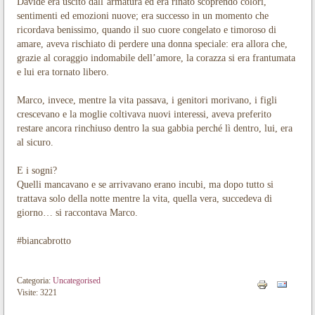
Davide era uscito dall’armatura ed era rinato scoprendo colori,
sentimenti ed emozioni nuove; era successo in un momento che
ricordava benissimo, quando il suo cuore congelato e timoroso di
amare, aveva rischiato di perdere una donna speciale: era allora che,
grazie al coraggio indomabile dell’amore, la corazza si era frantumata
e lui era tornato libero.
Marco, invece, mentre la vita passava, i genitori morivano, i figli
crescevano e la moglie coltivava nuovi interessi, aveva preferito
restare ancora rinchiuso dentro la sua gabbia perché lì dentro, lui, era
al sicuro.
E i sogni?
Quelli mancavano e se arrivavano erano incubi, ma dopo tutto si
trattava solo della notte mentre la vita, quella vera, succedeva di
giorno… si raccontava Marco.
#biancabrotto
Categoria:
Uncategorised
Visite: 3221