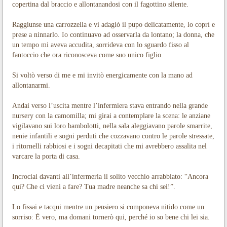
copertina dal braccio e allontanandosi con il fagottino silente.
Raggiunse una carrozzella e vi adagiò il pupo delicatamente, lo coprì e
prese a ninnarlo. Io continuavo ad osservarla da lontano; la donna, che
un tempo mi aveva accudita, sorrideva con lo sguardo fisso al
fantoccio che ora riconosceva come suo unico figlio.
Si voltò verso di me e mi invitò energicamente con la mano ad
allontanarmi.
Andai verso l’uscita mentre l’infermiera stava entrando nella grande
nursery con la camomilla; mi girai a contemplare la scena: le anziane
vigilavano sui loro bambolotti, nella sala aleggiavano parole smarrite,
nenie infantili e sogni perduti che cozzavano contro le parole stressate,
i ritornelli rabbiosi e i sogni decapitati che mi avrebbero assalita nel
varcare la porta di casa.
Incrociai davanti all’infermeria il solito vecchio arrabbiato: “Ancora
qui? Che ci vieni a fare? Tua madre neanche sa chi sei!”.
Lo fissai e tacqui mentre un pensiero si componeva nitido come un
sorriso: È vero, ma domani tornerò qui, perché io so bene chi lei sia.