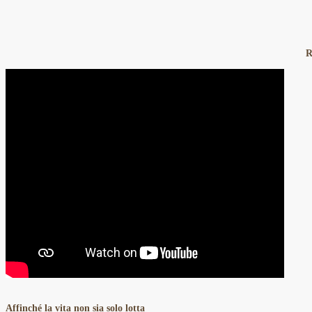
R
Affinché la vita non sia solo lotta