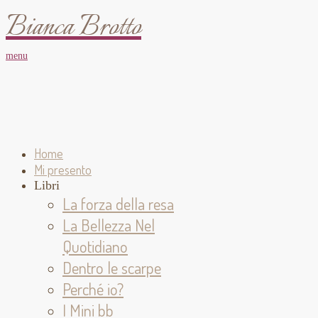
Bianca Brotto
menu
Home
Mi presento
Libri
La forza della resa
La Bellezza Nel
Quotidiano
Dentro le scarpe
Perché io?
I Mini bb