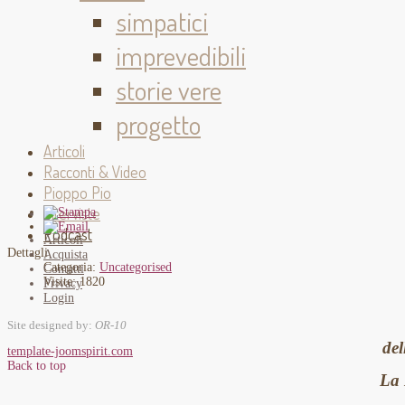
simpatici
imprevedibili
storie vere
progetto
Articoli
Racconti & Video
Pioppo Pio
Interviste
Podcast
Articoli
Dettagli
Acquista
Categoria:
Uncategorised
Contatti
Visite: 1820
Privacy
Login
Site designed by:
OR-10
del
template-joomspirit.com
Back to top
La 