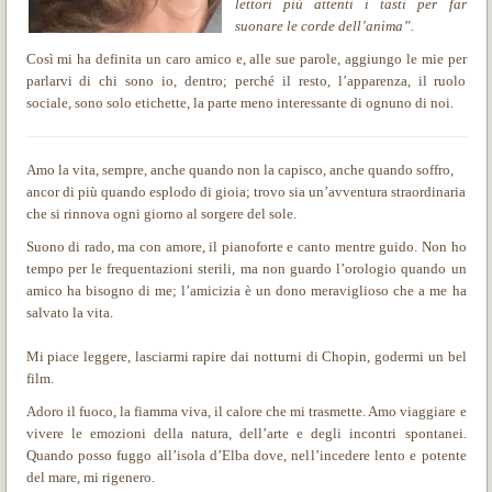
lettori più attenti i tasti per far
suonare le corde dell’anima”.
Così mi ha definita un caro amico e, alle sue parole, aggiungo le mie per
parlarvi di chi sono io, dentro; perché il resto, l’apparenza, il ruolo
sociale, sono solo etichette, la parte meno interessante di ognuno di noi.
Amo la vita, sempre, anche quando non la capisco, anche quando soffro,
ancor di più quando esplodo di gioia; trovo sia un’avventura straordinaria
che si rinnova ogni giorno al sorgere del sole.
Suono di rado, ma con amore, il pianoforte e canto mentre guido. Non ho
tempo per le frequentazioni sterili, ma non guardo l’orologio quando un
amico ha bisogno di me; l’amicizia è un dono meraviglioso che a me ha
salvato la vita.
Mi piace leggere, lasciarmi rapire dai notturni di Chopin, godermi un bel
film.
Adoro il fuoco, la fiamma viva, il calore che mi trasmette. Amo viaggiare e
vivere le emozioni della natura, dell’arte e degli incontri spontanei.
Quando posso fuggo all’isola d’Elba dove, nell’incedere lento e potente
del mare, mi rigenero.