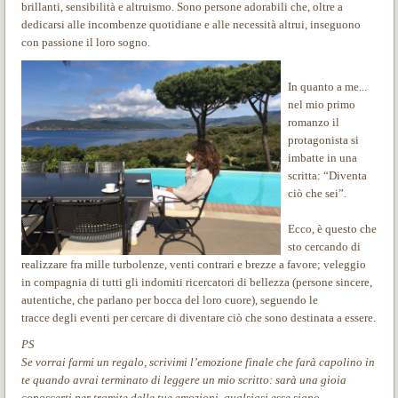
brillanti, sensibilità e altruismo. Sono persone adorabili che, oltre a
dedicarsi alle incombenze quotidiane e alle necessità altrui, inseguono
con passione il loro sogno.
In quanto a me...
n
el mio primo
romanzo il
protagonista si
imbatte in una
scritta: “Diventa
ciò che sei”.
Ecco, è questo che
sto cercando di
realizzare fra mille turbolenze, venti contrari e brezze a favore; veleggio
in compagnia di tutti gli indomiti ricercatori di bellezza (persone sincere,
autentiche, che parlano per bocca del loro cuore), seguendo le
tracce degli eventi per cercare di diventare ciò che sono destinata a essere.
PS
Se vorrai farmi un regalo, scrivimi l’emozione finale che farà capolino in
te quando avrai terminato di leggere un mio scritto: sarà una gioia
conoscerti per tramite delle tue emozioni, qualsiasi esse siano.