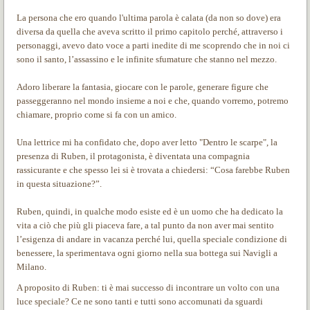
La persona che ero quando l'ultima parola è calata (da non so dove) era
diversa da quella che aveva scritto il primo capitolo perché, attraverso i
personaggi, avevo dato voce a parti inedite di me scoprendo che in noi ci
sono il santo, l’assassino e le infinite sfumature che stanno nel mezzo.
Adoro
liberare la fantasia, giocare con le parole, generare figure che
passeggeranno nel mondo insieme a noi e che, quando vorremo, potremo
chiamare, proprio come si fa con un amico.
Una lettrice mi ha confidato che, dopo aver letto "Dentro le scarpe", la
presenza di Ruben, il protagonista, è diventata una compagnia
rassicurante e che spesso lei si è trovata a chiedersi: “Cosa farebbe Ruben
in questa situazione?”.
Ruben, quindi, in qualche modo esiste ed è un uomo che ha dedicato la
vita a ciò che più gli piaceva fare, a tal punto da non aver mai sentito
l’esigenza di andare in vacanza perché lui, quella speciale condizione di
benessere, la sperimentava ogni giorno nella sua bottega sui Navigli a
Milano.
A proposito di Ruben: ti è mai successo di incontrare un volto con una
luce speciale? Ce ne sono tanti e tutti sono accomunati da sguardi