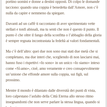
portino uomini e donne a destini opposti. Di colpo le domande
tacciono: quando una coppia è benedetta dall’Amore, non c’è
nulla da capire e nemmeno da spiegare.
Davanti ad un caffè ti raccontano di aver sperimentato vette
stellari e tonfi abissali, ma tu senti che non è questo il punto. Il
punto è che oltre il fango della sconfitta o l’abbaglio della gloria
è sempre regnata incontrastata la fedeltà ai valori fondamentali.
Ma c’è dell’altro: quei due non sono mai stati due metà che si
completano, ma due interi che, scegliendo di non lasciarsi mai,
hanno fuso i rispettivi «Io sono» in un unico «Io siamo» inteso
come «Sì-amo», cioè, amo veramente e creo consapevolmente
un’unione che effonde amore sulla coppia, sui figli, sul
prossimo.
Mentre il mondo è dilaniato dalle diversità dei punti di vista,
loro calpestano l’asfalto della Città Eterna allo stesso ritmo
insegnandomi che non serve parlare la stessa lingua, quando si